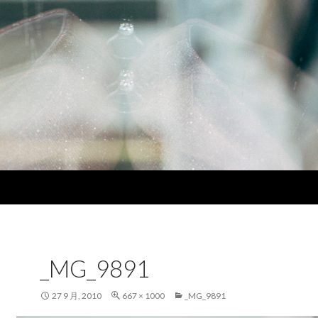
_MG_9891
27 9 月, 2010
667 × 1000
_MG_9891