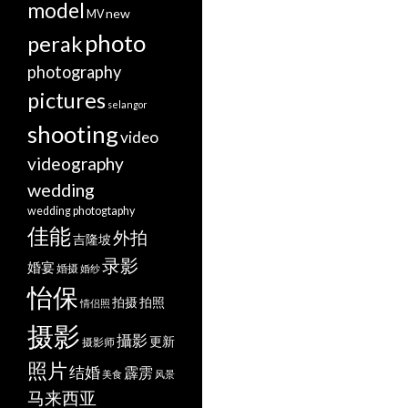
model
new
MV
photo
perak
photography
pictures
selangor
shooting
video
videography
wedding
wedding photogtaphy
佳能
外拍
吉隆坡
录影
婚宴
婚摄
婚纱
怡保
拍摄
拍照
情侣照
摄影
攝影
更新
摄影师
照片
结婚
霹雳
美食
风景
马来西亚