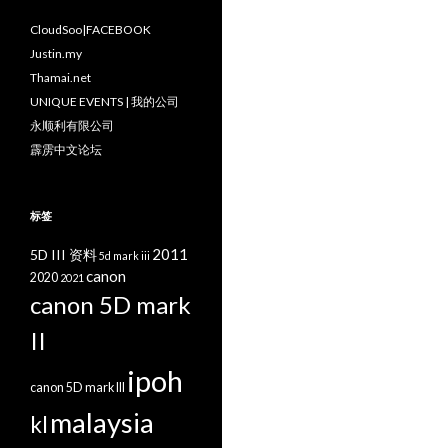
CloudSoo|FACEBOOK
Justin.my
Thamai.net
UNIQUE EVENTS | 我的公司
永顺利有限公司
霹雳中文论坛
标签
2011
5D III 资料
5d mark iii
canon
2020
2021
canon 5D mark
II
ipoh
canon 5D mark III
malaysia
kl