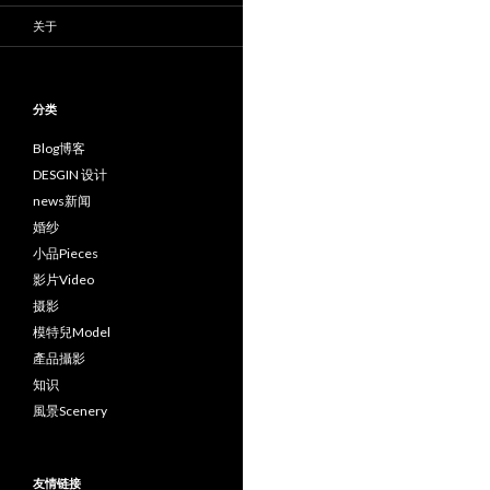
关于
分类
Blog博客
DESGIN 设计
news新闻
婚纱
小品Pieces
影片Video
摄影
模特兒Model
產品攝影
知识
風景Scenery
友情链接