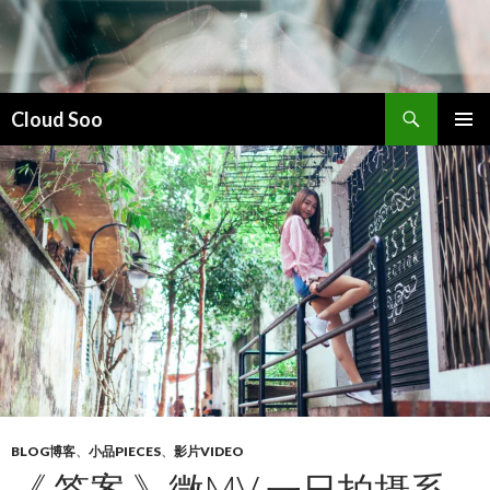
搜
Cloud Soo
索
跳
主菜单
至
正
文
BLOG博客
、
小品PIECES
、
影片VIDEO
《 答案 》微MV 一日拍摄系