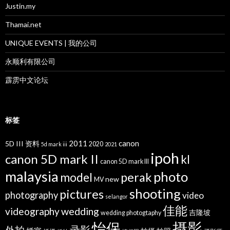
Justin.my
Thamai.net
UNIQUE EVENTS | 我的公司
永顺利有限公司
霹雳中文论坛
标签
2011
canon
5D III 资料
2020
5d mark iii
2021
ipoh
canon 5D mark II
kl
canon 5D mark III
malaysia
photo
perak
model
new
MV
shooting
pictures
photography
video
selangor
佳能
wedding
videography
吉隆坡
wedding photogtaphy
摄影
怡保
录影
外拍