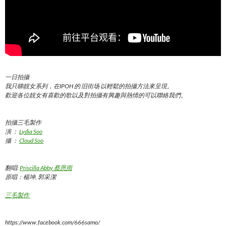
一日拍攝
我只睇靚女系列，在IPOH 的 旧街场 以輕鬆的拍攝方法來呈現。
歡迎各位靚女有喜歡的歌以及對拍攝有興趣與熱情的可以聯絡我們。
拍攝三毛製作
演 ：
Lydia Soo
攝 ：
Cloud Soo
翻唱:
Priscilla Abby 蔡恩雨
原唱：楊坤, 郭采潔
三毛製作
https://www.facebook.com/666samo/