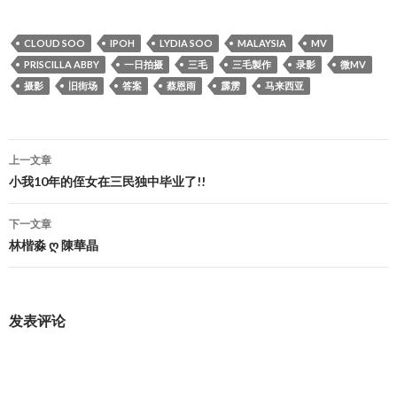
CLOUD SOO
IPOH
LYDIA SOO
MALAYSIA
MV
PRISCILLA ABBY
一日拍摄
三毛
三毛製作
录影
微MV
摄影
旧街场
答案
蔡恩雨
霹雳
马来西亚
文
上一文章
章
小我10年的侄女在三民独中毕业了!!
导
下一文章
航
林楷淼 ღ 陳華晶
发表评论