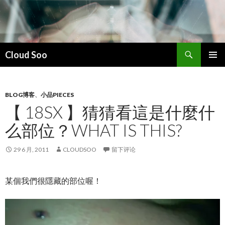
搜
Cloud Soo
索
跳
主菜单
至
正
文
BLOG博客
、
小品PIECES
【 18SX 】猜猜看這是什麼什
么部位？WHAT IS THIS?
29 6 月, 2011
CLOUDSOO
留下评论
某個我們很隱藏的部位喔！