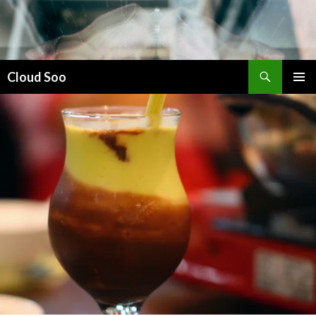
搜
Cloud Soo
索
跳
主菜单
至
正
文