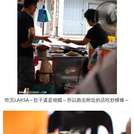
吃完LAKSA ~ 肚子還是很餓～所以跑去附近的店吃炒粿條～