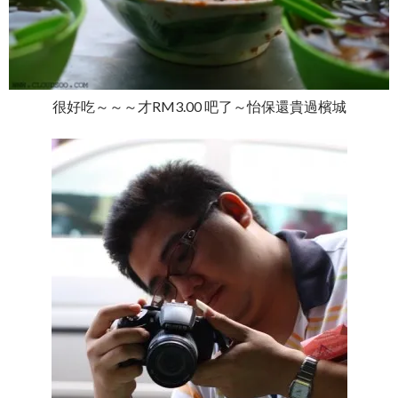
很好吃～～～才RM3.00 吧了～怡保還貴過檳城