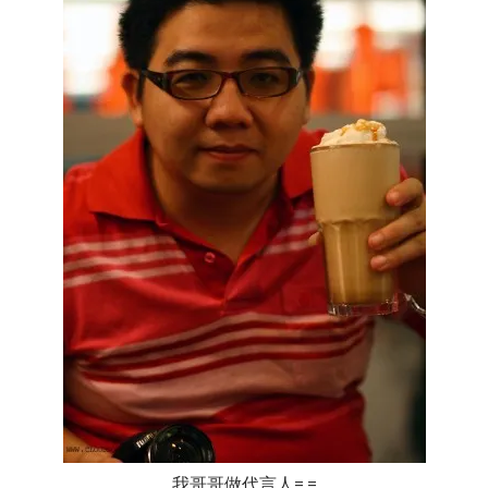
我哥哥做代言人= =