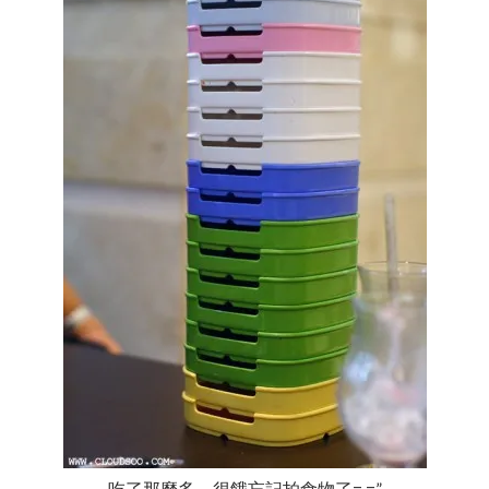
吃了那麼多，很餓忘記拍食物了= =”