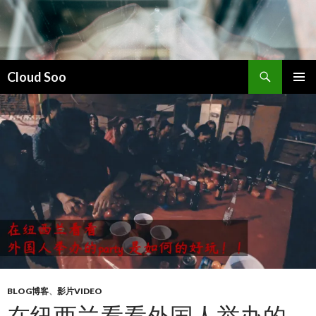
搜
Cloud Soo
索
跳
主菜单
至
正
文
BLOG博客
、
影片VIDEO
在纽西兰看看外国人举办的