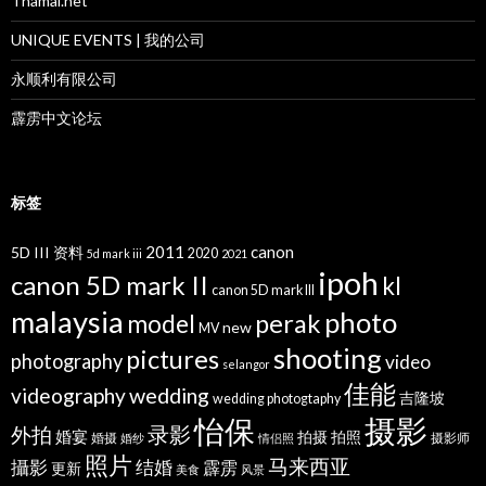
Thamai.net
UNIQUE EVENTS | 我的公司
永顺利有限公司
霹雳中文论坛
标签
2011
canon
5D III 资料
2020
5d mark iii
2021
ipoh
canon 5D mark II
kl
canon 5D mark III
malaysia
photo
perak
model
new
MV
shooting
pictures
photography
video
selangor
佳能
wedding
videography
吉隆坡
wedding photogtaphy
摄影
怡保
录影
外拍
婚宴
拍摄
拍照
婚摄
摄影师
婚纱
情侣照
照片
马来西亚
攝影
结婚
霹雳
更新
美食
风景