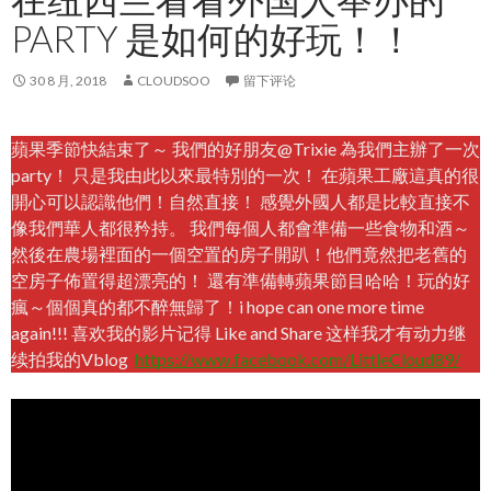
PARTY 是如何的好玩！！
30 8 月, 2018
CLOUDSOO
留下评论
蘋果季節快結束了～ 我們的好朋友@Trixie 為我們主辦了一次
party！ 只是我由此以來最特別的一次！ 在蘋果工廠這真的很
開心可以認識他們！自然直接！ 感覺外國人都是比較直接不
像我們華人都很矜持。 我們每個人都會準備一些食物和酒～
然後在農場裡面的一個空置的房子開趴！他們竟然把老舊的
空房子佈置得超漂亮的！ 還有準備轉蘋果節目哈哈！玩的好
瘋～個個真的都不醉無歸了！i hope can one more time
again!!! 喜欢我的影片记得 Like and Share 这样我才有动力继
续拍我的Vblog
https://www.facebook.com/LittleCloud89/