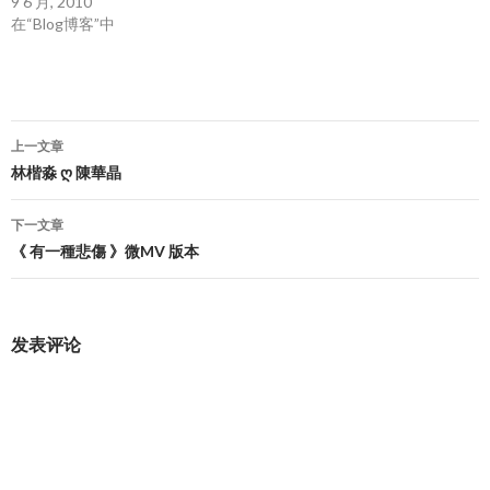
9 6 月, 2010
在“Blog博客”中
文
上一文章
章
林楷淼 ღ 陳華晶
导
下一文章
航
《 有一種悲傷 》微MV 版本
发表评论