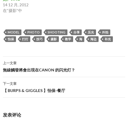
14 12 月, 2012
在“摄影”中
MODEL
PHOTO
SHOOTING
分享
压光
外拍
怡保
打灯
技巧
摄影
教学
海
海边
补光
文
上一文章
章
無線觸發將會出現在CANON 的闪光灯？
导
下一文章
航
【 BURPS & GIGGLES 】怡保-餐厅
发表评论