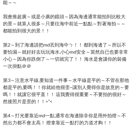
能～～
我會推超廣～或是小廣的鏡頭～因為海邊通常能拍到比較大
的景～就算人很多～只要往海中前近一點點～對著海拍～～
都能拍到很大的景！！
第2～到了海邊請把md丟到海中ㄅ！！ 都到海邊了～所以不
要怕濕～就好好去玩玩海水,小心md
安全～當然自已也要非常
小心～因為你跌倒了～一切就完了
！！ 海水是會讓你的裝備
一次掛點＠＠
第3～注意水平線,要知道一件事～水平線是平的～不管在
那他
都是平的,要嗎！！你就給他很歪~讓別人覺得你是故
意的～要
嗎！！就讓它很平直！！ 這我覺得很重要～不要拍的很好～
然後照片是歪的！！>”
<
第4～打光要靠近md一點,通常在海邊除非你是用外拍燈
～不
然出力都不會太高！ 燈拿靠近一點打的力道才夠！！