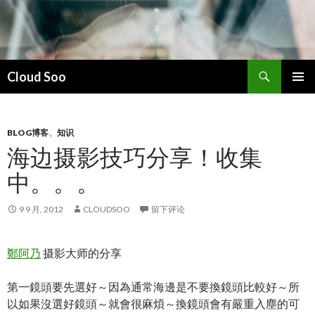
搜
Cloud Soo
索
跳
主菜单
至
正
文
BLOG博客
、
知识
海边摄影技巧分享！收集
中。。。
9 9 月, 2012
CLOUDSOO
留下评论
鄭阿乃
摄影大师的分享
第一鏡頭要先選好～因為通常海邊是不要換鏡頭比較好～所
以如果沒選好鏡頭～就會很麻煩～換鏡頭會有嚴重入塵的可