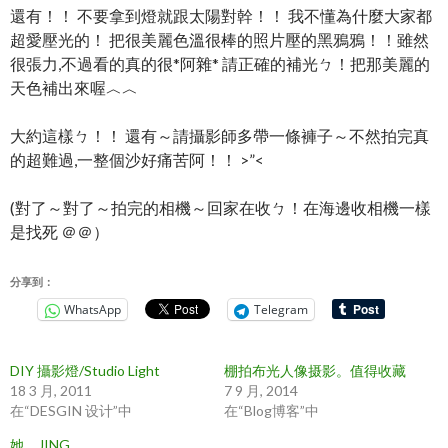
還有！！ 不要拿到燈就跟太陽對幹！！ 我不懂為什麼大家都
超愛壓光的！ 把很美麗色溫很棒的照片壓的黑鴉鴉！！雖然
很張力,不過
看的真的很*阿雜* 請正確的補光ㄅ！把那美麗的
天色補出來喔︿︿
大約這樣ㄅ！！ 還有～請攝影師多帶一條褲子～不然拍完真
的超難過,一整
個沙好痛苦阿！！ >”<
(對了～對了～拍完的相機～回家在收ㄅ！在海邊收相機一
樣
是找死 ＠＠）
分享到：
WhatsApp
Telegram
DIY 攝影燈/Studio Light
棚拍布光人像摄影。值得收藏
18 3 月, 2011
7 9 月, 2014
在“DESGIN 设计”中
在“Blog博客”中
她。JING