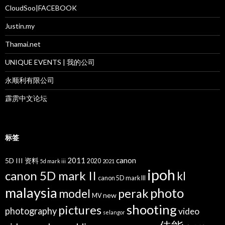
CloudSoo|FACEBOOK
Justin.my
Thamai.net
UNIQUE EVENTS | 我的公司
永顺利有限公司
霹雳中文论坛
标签
2011
canon
5D III 资料
2020
5d mark iii
2021
ipoh
canon 5D mark II
kl
canon 5D mark III
malaysia
photo
perak
model
new
MV
shooting
pictures
photography
video
selangor