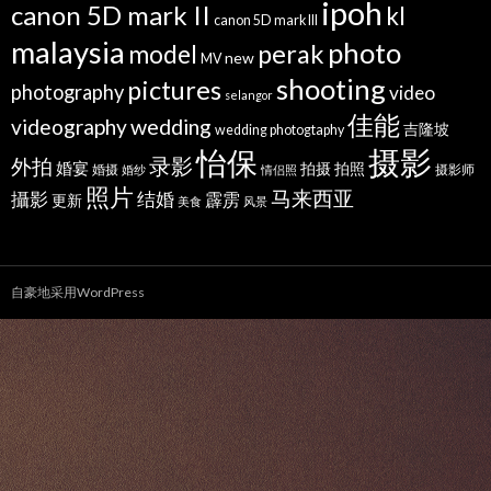
ipoh
canon 5D mark II
kl
canon 5D mark III
malaysia
photo
perak
model
new
MV
shooting
pictures
photography
video
selangor
佳能
wedding
videography
吉隆坡
wedding photogtaphy
摄影
怡保
录影
外拍
婚宴
拍摄
拍照
婚摄
摄影师
婚纱
情侣照
照片
马来西亚
攝影
结婚
霹雳
更新
美食
风景
自豪地采用WordPress