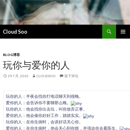
搜
Cloud Soo
索
跳
主菜单
至
正
文
BLOG博客
玩你与爱你的人
29 7 月, 2010
CLOUDSOO
留下评论
玩你的人：半夜会找你打电话聊天到很晚。
爱你的人：会告诉你不要聊那么晚。
玩你的人：他会找你出去玩，叫你放弃正事。
爱你的人：他会催你好好工作，踏踏实实。
玩你的人：在你生病时，会讲好话关心你。
爱你的人：在你生病时，他会关心到你烦，并强迫你去看医生。