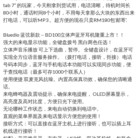
tab 7“ 的玩家，今天刚拿到货试用，电话清晰，待机时间长
80小时，通话时间8个小时，不用每天拿那么大块的东西出来
打电话，可以听MP3 。超方便的现在只卖RM180包‘邮寄’.
Bluedio 蓝弦新款－BD100立体声蓝牙耳机隆重上市！！
强大的来电显示功能，全键盘拨号 黑白两色任选！
立体声音乐播放 可上下选曲，暂停。 全键盘设计，在蓝牙可
实现全方位语音服务操作。（拨打电话，接听，拒接） 电话
号码本同步，蓝牙与手机电话本功能可以实现同步功能，便
于查找电话（最多可存1000个联系人）
使用便捷 双麦克风抗噪。内置高保真功效，确保您的清晰通
话。
来电蜂鸣器及震动提示，确保来电提醒， OLED屏幕显示，
高亮度及高对比度，方便日光下使用。
无论哪种工作状态，来电自动切换到电话中。
直观的菜单界面及来电话显示方便您的使用！
接听方式：可以直接在蓝牙主机上进行接听，也可以插上耳
机线进行接听！