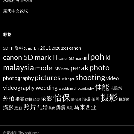
永顺利有限公司
霹雳中文论坛
标签
2011
canon
5D III 资料
2020
5d mark iii
2021
ipoh
canon 5D mark II
kl
canon 5D mark III
malaysia
photo
perak
model
new
MV
shooting
pictures
photography
video
selangor
佳能
wedding
videography
吉隆坡
wedding photogtaphy
摄影
怡保
录影
外拍
婚宴
拍摄
拍照
婚摄
摄影师
婚纱
情侣照
照片
马来西亚
攝影
结婚
霹雳
更新
美食
风景
自豪地采用WordPress