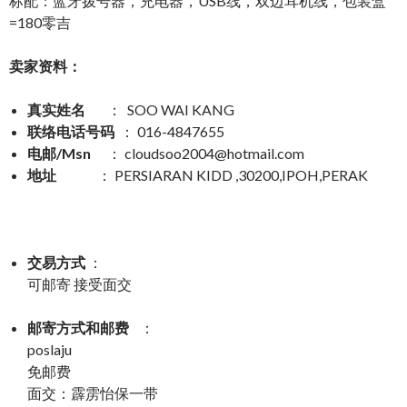
标配：蓝牙拨号器，充电器，USB线，双边耳机线，包装盒
=180零吉
卖家资料：
真实姓名
： SOO WAI KANG
联络电话号码
： 016-4847655
电邮/Msn
：
cloudsoo2004@hotmail.com
地址
： PERSIARAN KIDD ,30200,IPOH,PERAK
交易方式
：
可邮寄 接受面交
邮寄方式和邮费
：
poslaju
免邮费
面交：霹雳怡保一带