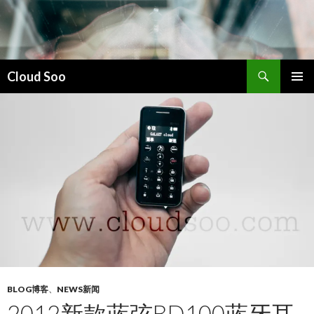
搜
Cloud Soo
索
跳
主菜单
至
正
文
BLOG博客
、
NEWS新闻
2012新款蓝弦BD100蓝牙耳