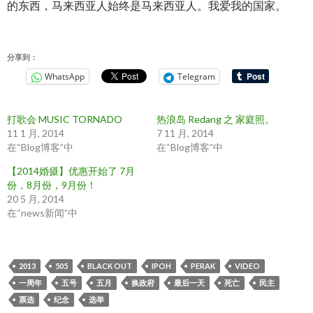
的东西，马来西亚人始终是马来西亚人。我爱我的国家。
分享到：
WhatsApp
Telegram
打歌会 MUSIC TORNADO
热浪岛 Redang 之 家庭照。
11 1 月, 2014
7 11 月, 2014
在“Blog博客”中
在“Blog博客”中
【2014婚摄】优惠开始了 7月
份，8月份，9月份！
20 5 月, 2014
在“news新闻”中
2013
505
BLACK OUT
IPOH
PERAK
VIDEO
一周年
五号
五月
换政府
最后一天
死亡
民主
票选
纪念
选举