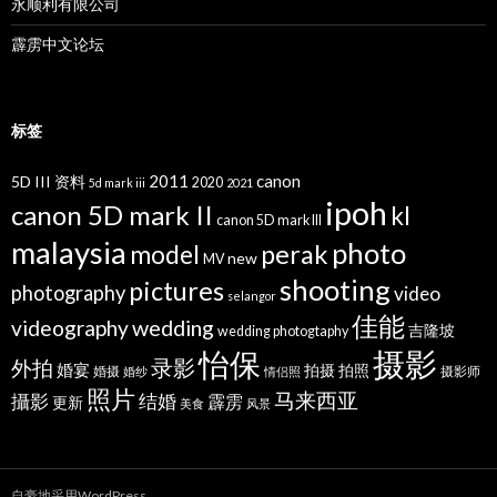
永顺利有限公司
霹雳中文论坛
标签
2011
canon
5D III 资料
2020
5d mark iii
2021
ipoh
canon 5D mark II
kl
canon 5D mark III
malaysia
photo
perak
model
new
MV
shooting
pictures
photography
video
selangor
佳能
wedding
videography
吉隆坡
wedding photogtaphy
摄影
怡保
录影
外拍
婚宴
拍摄
拍照
婚摄
摄影师
婚纱
情侣照
照片
马来西亚
攝影
结婚
霹雳
更新
美食
风景
自豪地采用WordPress