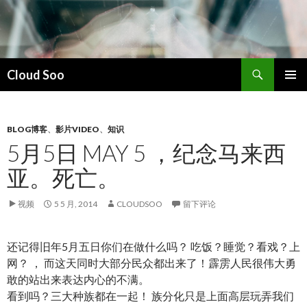
搜
Cloud Soo
索
跳
主菜单
至
正
文
BLOG博客
、
影片VIDEO
、
知识
5月5日 MAY 5 ，纪念马来西
亚。死亡。
视频
5 5 月, 2014
CLOUDSOO
留下评论
还记得旧年5月五日你们在做什么吗？ 吃饭？睡觉？看戏？上
网？ ， 而这天同时大部分民众都出来了！霹雳人民很伟大勇
敢的站出来表达内心的不满。
看到吗？三大种族都在一起！ 族分化只是上面高层玩弄我们