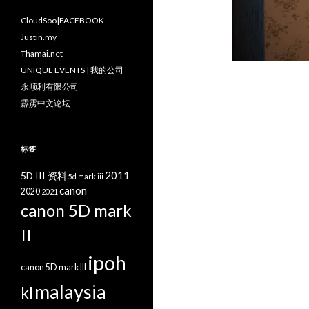
CloudSoo|FACEBOOK
Justin.my
Thamai.net
UNIQUE EVENTS | 我的公司
永顺利有限公司
霹雳中文论坛
标签
2011
5D III 资料
5d mark iii
canon
2020
2021
canon 5D mark
II
ipoh
canon 5D mark III
malaysia
kl