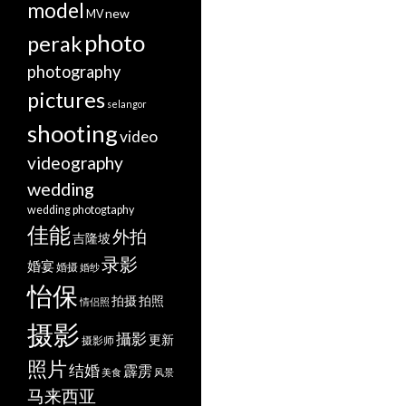
model
new
MV
photo
perak
photography
pictures
selangor
shooting
video
videography
wedding
wedding photogtaphy
佳能
外拍
吉隆坡
录影
婚宴
婚摄
婚纱
怡保
拍摄
拍照
情侣照
摄影
攝影
更新
摄影师
照片
结婚
霹雳
美食
风景
马来西亚