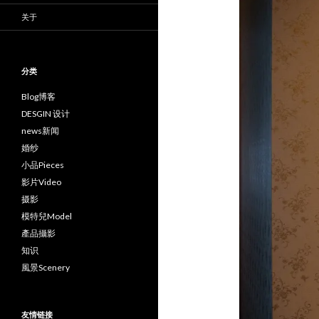
关于
分类
Blog博客
DESGIN 设计
news新闻
婚纱
小品Pieces
影片Video
摄影
模特兒Model
產品攝影
知识
風景Scenery
友情链接