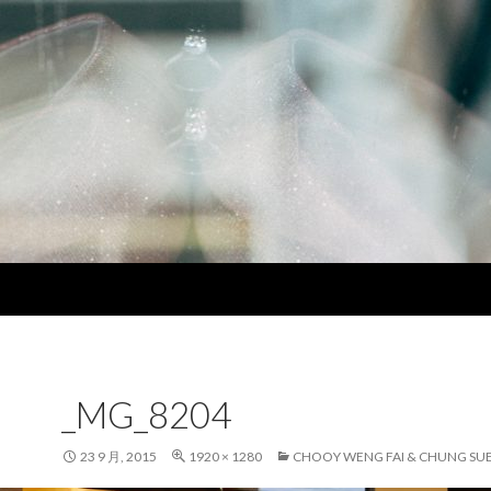
_MG_8204
23 9 月, 2015
1920 × 1280
CHOOY WENG FAI & CHUNG SUE