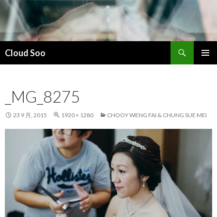
搜
Cloud Soo
索
跳
主菜单
至
正
_MG_8275
文
23 9 月, 2015
1920 × 1280
CHOOY WENG FAI & CHUNG SUE MEI