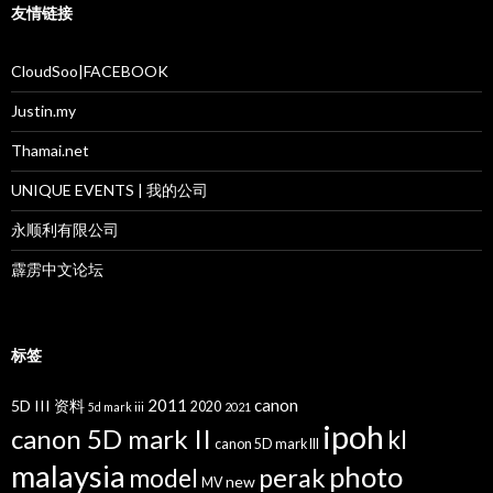
友情链接
CloudSoo|FACEBOOK
Justin.my
Thamai.net
UNIQUE EVENTS | 我的公司
永顺利有限公司
霹雳中文论坛
标签
2011
canon
5D III 资料
2020
5d mark iii
2021
ipoh
canon 5D mark II
kl
canon 5D mark III
malaysia
photo
perak
model
new
MV