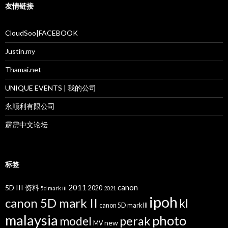
友情链接
CloudSoo|FACEBOOK
Justin.my
Thamai.net
UNIQUE EVENTS | 我的公司
永顺利有限公司
霹雳中文论坛
标签
2011
canon
5D III 资料
2020
5d mark iii
2021
ipoh
canon 5D mark II
kl
canon 5D mark III
malaysia
photo
perak
model
new
MV