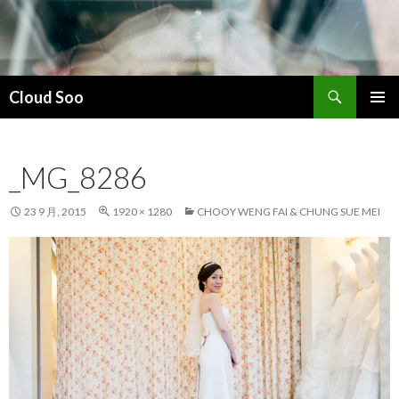
搜
Cloud Soo
索
跳
主菜单
至
正
_MG_8286
文
23 9 月, 2015
1920 × 1280
CHOOY WENG FAI & CHUNG SUE MEI