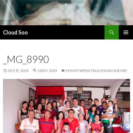
搜
Cloud Soo
索
跳
主菜单
至
正
_MG_8990
文
23 9 月, 2015
1920 × 1235
CHOOY WENG FAI & CHUNG SUE MEI