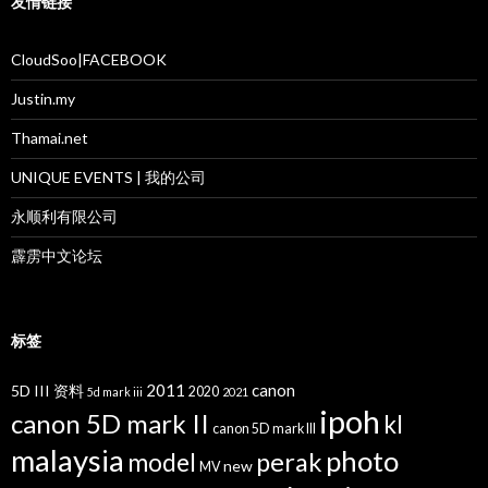
友情链接
CloudSoo|FACEBOOK
Justin.my
Thamai.net
UNIQUE EVENTS | 我的公司
永顺利有限公司
霹雳中文论坛
标签
2011
canon
5D III 资料
2020
5d mark iii
2021
ipoh
canon 5D mark II
kl
canon 5D mark III
malaysia
photo
perak
model
new
MV