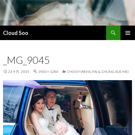
搜
Cloud Soo
索
跳
主菜单
至
正
_MG_9045
文
23 9 月, 2015
1920 × 1280
CHOOY WENG FAI & CHUNG SUE MEI