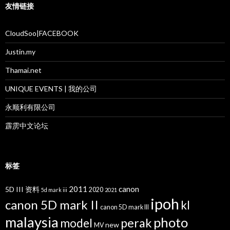
友情链接
CloudSoo|FACEBOOK
Justin.my
Thamai.net
UNIQUE EVENTS | 我的公司
永顺利有限公司
霹雳中文论坛
标签
2011
canon
5D III 资料
2020
5d mark iii
2021
ipoh
canon 5D mark II
kl
canon 5D mark III
malaysia
photo
perak
model
new
MV