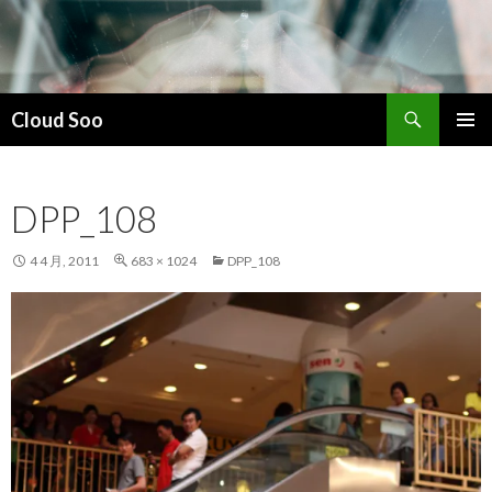
搜
Cloud Soo
索
跳
主菜单
至
正
DPP_108
文
4 4 月, 2011
683 × 1024
DPP_108