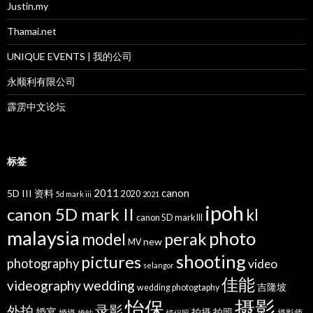
Justin.my
Thamai.net
UNIQUE EVENTS | 我的公司
永顺利有限公司
霹雳中文论坛
标签
2011
canon
5D III 资料
2020
5d mark iii
2021
ipoh
canon 5D mark II
kl
canon 5D mark III
malaysia
photo
perak
model
new
MV
shooting
pictures
photography
video
selangor
佳能
wedding
videography
吉隆坡
wedding photogtaphy
摄影
怡保
录影
外拍
婚宴
拍摄
拍照
婚摄
摄影师
婚纱
情侣照