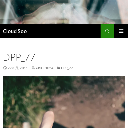
搜
Cloud Soo
索
跳
主菜单
至
正
DPP_77
文
27 3 月, 2011
683 × 1024
DPP_77