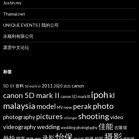
Justin.my
Thamai.net
UNIQUE EVENTS | 我的公司
永顺利有限公司
霹雳中文论坛
标签
2011
canon
5D III 资料
2020
5d mark iii
2021
ipoh
canon 5D mark II
kl
canon 5D mark III
malaysia
photo
perak
model
new
MV
shooting
pictures
photography
video
selangor
佳能
wedding
videography
吉隆坡
wedding photogtaphy
摄影
怡保
录影
外拍
婚宴
拍摄
拍照
婚摄
摄影师
婚纱
情侣照