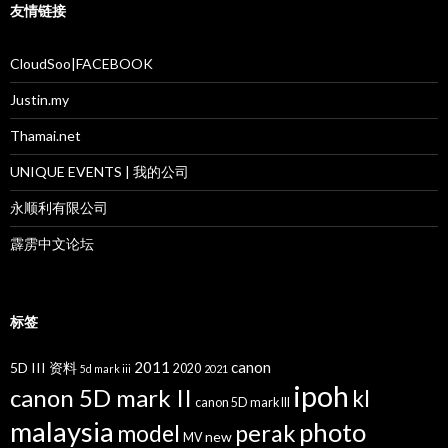
友情链接
CloudSoo|FACEBOOK
Justin.my
Thamai.net
UNIQUE EVENTS | 我的公司
永顺利有限公司
霹雳中文论坛
标签
2011
canon
5D III 资料
2020
5d mark iii
2021
ipoh
canon 5D mark II
kl
canon 5D mark III
malaysia
photo
perak
model
new
MV