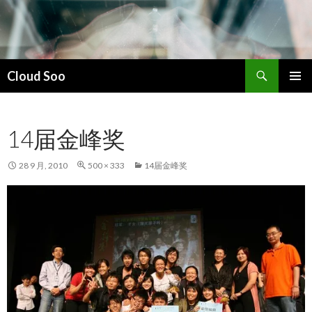
搜
Cloud Soo
索
跳
主菜单
至
正
14届金峰奖
文
28 9 月, 2010
500 × 333
14届金峰奖