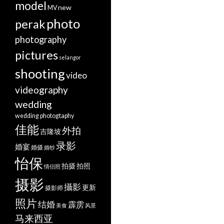
model
new
MV
photo
perak
photography
pictures
selangor
shooting
video
videography
wedding
wedding photogtaphy
佳能
外拍
吉隆坡
录影
婚宴
婚摄
婚纱
怡保
拍摄
拍照
情侣照
摄影
攝影
更新
摄影师
照片
结婚
霹雳
美食
风景
马来西亚