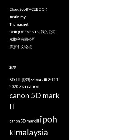
CloudSoo|FACEBOOK
Justin.my
Thamai.net
UNIQUE EVENTS | 我的公司
永顺利有限公司
霹雳中文论坛
标签
2011
5D III 资料
5d mark iii
canon
2020
2021
canon 5D mark
II
ipoh
canon 5D mark III
malaysia
kl