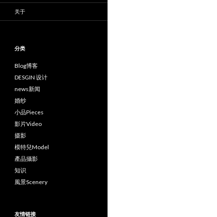
关于
分类
Blog博客
DESGIN 设计
news新闻
婚纱
小品Pieces
影片Video
摄影
模特兒Model
產品攝影
知识
風景Scenery
友情链接