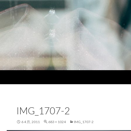
IMG_1707-2
6 4 月, 2011
683 × 1024
IMG_1707-2