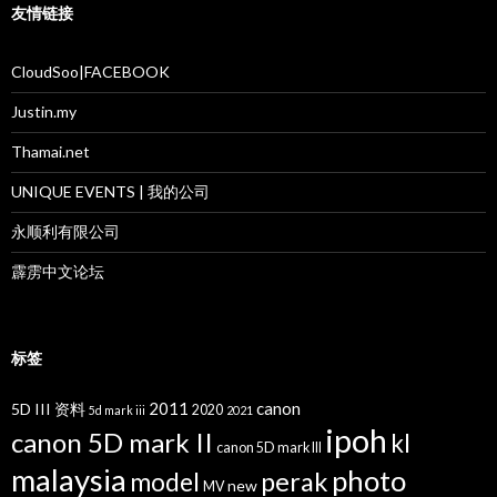
友情链接
CloudSoo|FACEBOOK
Justin.my
Thamai.net
UNIQUE EVENTS | 我的公司
永顺利有限公司
霹雳中文论坛
标签
2011
canon
5D III 资料
2020
5d mark iii
2021
ipoh
canon 5D mark II
kl
canon 5D mark III
malaysia
photo
perak
model
new
MV