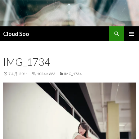
搜
Cloud Soo
索
跳
主菜单
至
正
IMG_1734
文
7 4 月, 2011
1024 × 683
IMG_1734