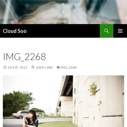
搜
Cloud Soo
索
跳
主菜单
至
正
IMG_2268
文
20 4 月, 2011
1024 × 683
IMG_2268