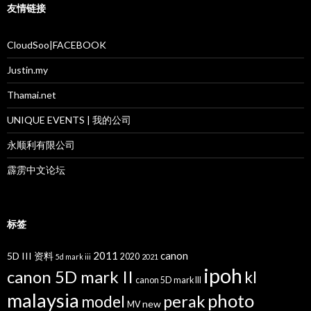
友情链接
CloudSoo|FACEBOOK
Justin.my
Thamai.net
UNIQUE EVENTS | 我的公司
永顺利有限公司
霹雳中文论坛
标签
2011
canon
5D III 资料
2020
5d mark iii
2021
ipoh
canon 5D mark II
kl
canon 5D mark III
malaysia
photo
perak
model
new
MV