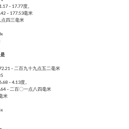
7 – 17.77度。
2 – 177.53毫米
八点四三毫米
x
米
6L是
 72.21 – 二百九十九点五二毫米
85
68 – 4.13度。
.64 – 二百〇一点八四毫米
7毫米
x