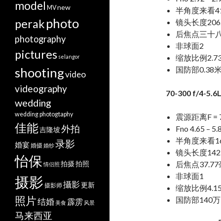
model
new
MV
半角度来看41.1
photo
perak
镜头长度206.4
后焦点三十
photography
非球面2
pictures
缩放比例2.73
selangor
国防部0.38
shooting
video
videography
70-300 f/4-5.
wedding
wedding photogtaphy
震源距离F =
佳能
外拍
Fno 4.65 – 5.
吉隆坡
半角度来看16.
录影
婚宴
婚摄
婚纱
镜头长度142
怡保
拍摄
拍照
后焦点37.7
情侣照
非球面1
摄影
攝影
更新
摄影师
缩放比例4.15
照片
国防部140万
结婚
霹雳
美食
风景
马来西亚