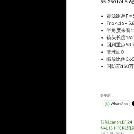
55-250 f/4-5.6
震源距离F = 
Fno 4.16 – 5.
半角度来看13.
镜头长度162.0
回到重点58.
非球面0
缩放比例3.65
国防部150万
分享到：
WhatsApp
佳能.canon.EF 24
f/4L IS II [CR1消
19 4 月, 2011