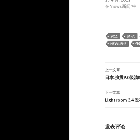
在“news新闻”中
2011
24-70
NEWLENS
佳
文
上一文章
章
日本.強震9.0级清晰照片
导
下一文章
航
Lightroom 3
发表评论