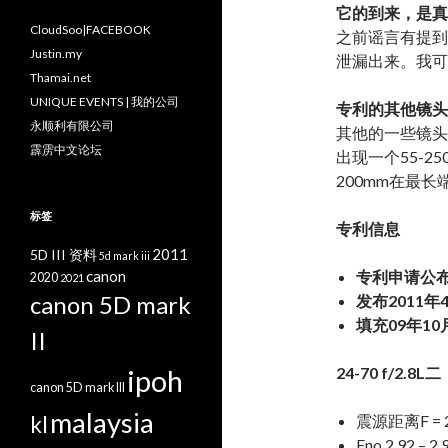
它的到来，是真
CloudSoo|FACEBOOK
之前谣言有提到EF 
Justin.my
泄漏出来。我可
Thamai.net
UNIQUE EVENTS | 我的公司
专利的其他镜头
永顺利有限公司
其他的一些镜头专利申
霹雳中文论坛
出现一个55-2
200mm在最长
标签
专利信息
2011
5D III 资料
5d mark iii
canon
专利申请公布号
2020
2021
canon 5D mark
发布2011年
填充09年10
II
ipoh
24-70 f/2.8L二
canon 5D mark III
malaysia
kl
震源距离F = 
Fno 2.92 – 2.