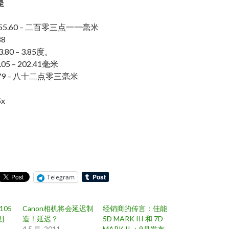
是
55.60 – 二百零三点一一毫米
88
80 – 3.85度。
5 – 202.41毫米
79 – 八十二点零三毫米
x
Telegram
-105
Canon相机将会延迟制
经销商的传言：佳能
息]
造！延迟？
5D MARK III 和 7D
4 5 月, 2011
MARK II ：9月发布