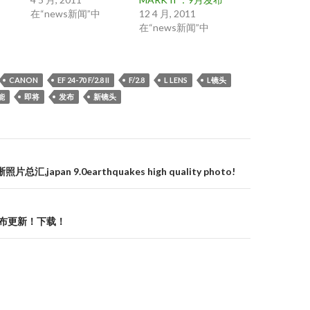
在“news新闻”中
12 4 月, 2011
在“news新闻”中
CANON
EF 24-70 F/2.8 II
F/2.8
L LENS
L镜头
能
即将
发布
新镜头
总汇,japan 9.0earthquakes high quality photo!
.4 发布更新！下载！