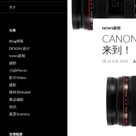
关于
NEWS新闻
分类
CANON 
Blog博客
来到！
DESGIN 设计
news新闻
25 4 月, 2011
婚纱
小品Pieces
影片Video
摄影
模特兒Model
產品攝影
知识
風景Scenery
友情链接