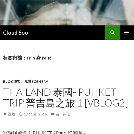
搜
Cloud Soo
索
跳
主菜单
至
正
文
标签归档：การเดินทาง
BLOG博客
、
風景SCENERY
THAILAND 泰國- PUHKET
TRIP 普吉島之旅 1 [VBLOG2]
视频
17 11 月, 2016
留下评论
窮遊啊窮遊！ PUHKET 好玩又好累啊～