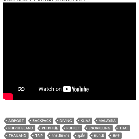
AIRPORT
BACKPACK
DIVING
KLIA2
MALAYSIA
PHI PHI ISLAND
PHI PHI 島
PUHKET
SNORKELING
THAI
THAILAND
TRIP
การเดินทาง
ภูเก็ต
แบกเป้
旅行