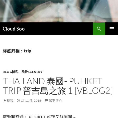
搜
Cloud Soo
索
跳
主菜单
至
正
文
标签归档：trip
BLOG博客
、
風景SCENERY
THAILAND 泰國- PUHKET
TRIP 普吉島之旅 1 [VBLOG2]
视频
17 11 月, 2016
留下评论
窮遊啊窮遊！ PUHKET 好玩又好累啊～