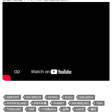
AIRPORT
BACKPACK
DIVING
KLIA2
MALAYSIA
PHI PHI ISLAND
PHI PHI 島
PUHKET
SNORKELING
THAI
THAILAND
TRIP
การเดินทาง
ภูเก็ต
แบกเป้
旅行