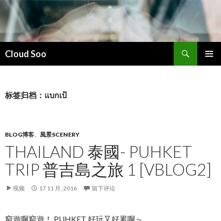
搜
Cloud Soo
索
跳
主菜单
至
正
文
标签归档：แบกเป้
BLOG博客
、
風景SCENERY
THAILAND 泰國- PUHKET
TRIP 普吉島之旅 1 [VBLOG2]
视频
17 11 月, 2016
留下评论
窮遊啊窮遊！ PUHKET 好玩又好累啊～