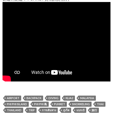
AIRPORT
BACKPACK
DIVING
KLIA2
MALAYSIA
PHI PHI ISLAND
PHI PHI 島
PUHKET
SNORKELING
THAI
THAILAND
TRIP
การเดินทาง
ภูเก็ต
แบกเป้
旅行