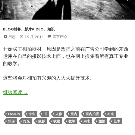
BLOG博客
、
影片VIDEO
、
知识
日志
7 9 月, 2014
留下评论
开始买了棚拍器材，原因是想把之前在广告公司学到的东西
运用在自己的摄影技术上面，也在网上搜集着所有真正专业
的教学。
这些将会对棚拍有兴趣的人大大提升技术。
棚拍布光人像摄影。值得收藏
继续阅读
→
FASION
专业
书
人像
室内
室内拍摄
布光
怡保
打光
摄影
收藏
教学
杂志
棚拍
艺术