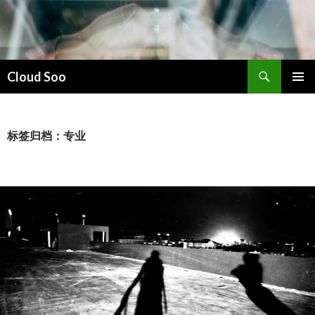
搜
Cloud Soo
索
跳
主菜单
至
正
文
标签归档：专业