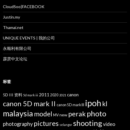
CloudSoo|FACEBOOK
Justin.my
Thamai.net
UNIQUE EVENTS | 我的公司
永顺利有限公司
霹雳中文论坛
标签
2011
canon
5D III 资料
2020
5d mark iii
2021
ipoh
canon 5D mark II
kl
canon 5D mark III
malaysia
photo
perak
model
new
MV
shooting
pictures
photography
video
selangor