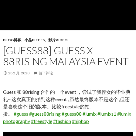
BLOG博客
、
小品PIECES
、
影片VIDEO
[GUESS88] GUESS X
88RISING MALAYSIA EVENT
28 2 月, 2020
留下评论
Guess 和 88rising 合作的一个event ，尝试了我侄女的毕业典
礼~ 这次真正的拍到这种event , 虽然最终版本不是这个 ,但还
是喜欢这个旧的版本。比较freestyle的拍.
摄。
#guess
#guess88rising
#guess88
#lumix
#lumixs1
#lumix
photography
#freestyle
#fashion
#hiphop