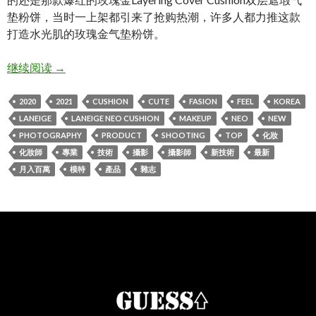
垫粉饼，当时一上架都引来了抢购热潮，许多人都力推这款
打造水光肌的玫瑰金气垫粉饼。
Neo Cushion Matte – LANEIGE Make up shooting
继续阅读
→
2020
2021
CUSHION
CUTE
FASION
FEEL
KOREA
LANEIGE
LANEIGE NEO CUSHION
MAKEUP
NEO
NEW
PHOTOGRAPHY
PRODUCT
SHOOTING
TOP
化妝
化妝師
專業
技術
攝影
攝影師
新技術
最新
月入百萬
模特
產品
雜志