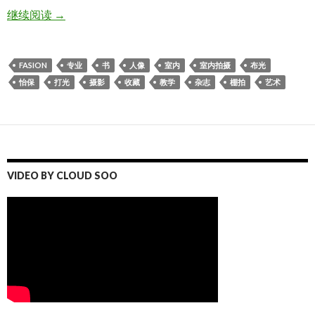
棚拍布光人像摄影。值得收藏
继续阅读
→
FASION
专业
书
人像
室内
室内拍摄
布光
怡保
打光
摄影
收藏
教学
杂志
棚拍
艺术
VIDEO BY CLOUD SOO