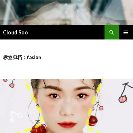
搜
Cloud Soo
索
跳
主菜单
至
正
文
标签归档：fasion