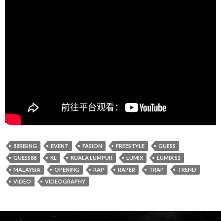
88RISING
EVENT
FASION
FREESTYLE
GUESS
GUESS88
KL
KUALA LUMPUR
LUMIX
LUMIX S1
MALAYSIA
OPENING
RAP
RAPER
TRAP
TREND
VIDEO
VIDEOGRAPHY