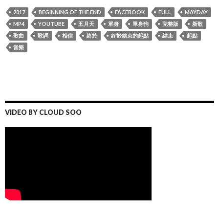
2017
BEGINNING OF THE END
FACEBOOK
FULL
MAYDAY
MP4
YOUTUBE
五月天
單身
單身狗
完整版
新歌
歌曲
歌詞
相信
終於
終於結束的起點
結束
起點
音樂
VIDEO BY CLOUD SOO