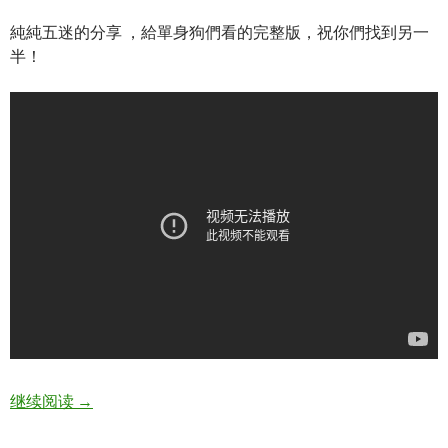
純純五迷的分享 ，給單身狗們看的完整版，祝你們找到另一
半！
Mayday五月天 終於結束的起點 Beginning of the En
继续阅读
→