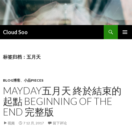
搜
Cloud Soo
索
跳
主菜单
至
正
文
标签归档：五月天
BLOG博客
、
小品PIECES
MAYDAY五月天 終於結束的
起點 BEGINNING OF THE
END 完整版
视频
7 12 月, 2017
留下评论