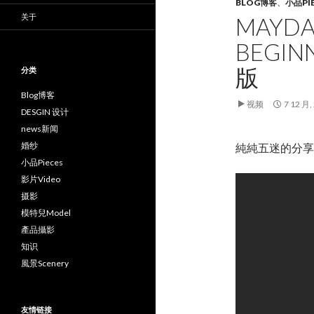
BLOG博客
、
小品PI
关于
MAYD
BEGIN
版
分类
Blog博客
视频
7 12 月,
DESGIN 设计
news新闻
婚纱
純純五迷的分享
小品Pieces
影片Video
摄影
模特兒Model
產品攝影
知识
風景Scenery
友情链接