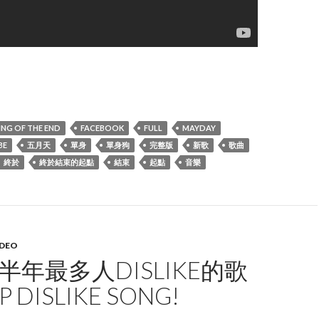
ay五月天 終於結束的起點 Beginning of the End 完整版
ING OF THE END
FACEBOOK
FULL
MAYDAY
BE
五月天
單身
單身狗
完整版
新歌
歌曲
終於
終於結束的起點
結束
起點
音樂
DEO
前半年最多人DISLIKE的歌
 DISLIKE SONG!