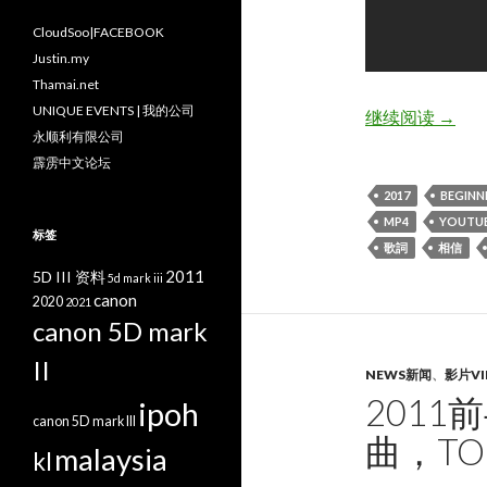
CloudSoo|FACEBOOK
Justin.my
Thamai.net
UNIQUE EVENTS | 我的公司
Mayd
继续阅读
→
永顺利有限公司
霹雳中文论坛
2017
BEGINN
MP4
YOUTU
标签
歌詞
相信
2011
5D III 资料
5d mark iii
canon
2020
2021
canon 5D mark
II
NEWS新闻
、
影片VI
2011
ipoh
canon 5D mark III
曲，TOP
malaysia
kl