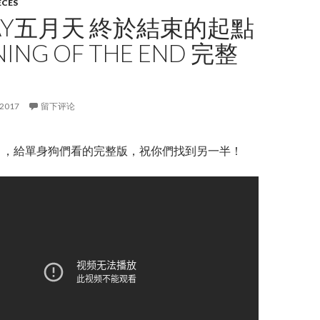
ECES
AY五月天 終於結束的起點
NING OF THE END 完整
 2017
留下评论
 ，給單身狗們看的完整版，祝你們找到另一半！