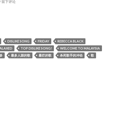
留下评论
半年最多人dislike的歌曲，Top dislike song!
DISLIKE SONG
FRIDAY
REBECCA BLACK
FALAXED
TOP DISLIKE SONG!
WELCOME TO MALAYSIA
多
最多人踩的歌
最烂的歌
杀死歌手的冲动
歌