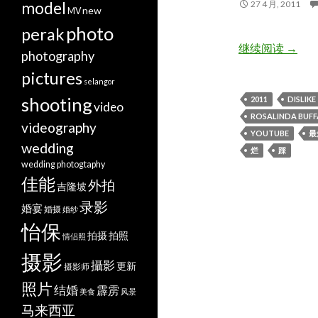
model
27 4 月, 2011
new
MV
photo
perak
2011前
继续阅读
→
photography
pictures
selangor
shooting
2011
DISLIKE
video
ROSALINDA BUF
videography
YOUTUBE
最
wedding
烂
踩
wedding photogtaphy
佳能
外拍
吉隆坡
录影
婚宴
婚摄
婚纱
怡保
拍摄
拍照
情侣照
摄影
攝影
更新
摄影师
照片
结婚
霹雳
美食
风景
马来西亚