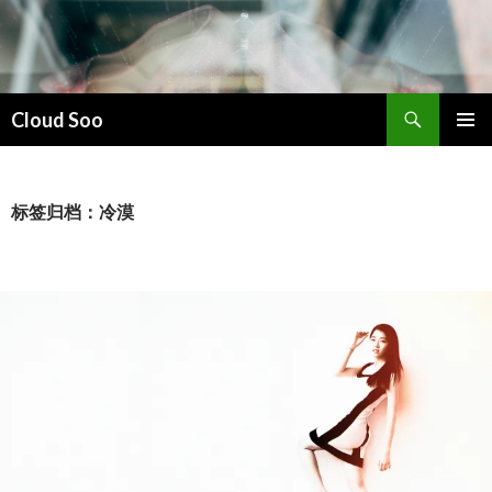
搜
Cloud Soo
索
跳
主菜单
至
正
文
标签归档：冷漠