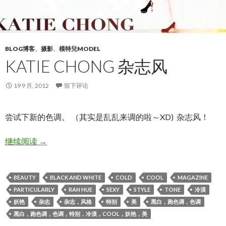
BLOG博客
、
摄影
、
模特兒MODEL
KATIE CHONG 杂志风
19 9 月, 2012
留下评论
尝试下新的色调。 （其实是乱乱来调的啦～XD) 杂志风！
KATIE CHONG 杂志风
继续阅读
→
BEAUTY
BLACK AND WHITE
COLD
COOL
MAGAZINE
PARTICULARLY
RAN HUE
SEXY
STYLE
TONE
冷漠
妖艳
杂志
杂志，风格
特别
美
黑白，跑色调，色调
黑白，跑色调，色调，特别，冷漠，COOL，妖艳，美