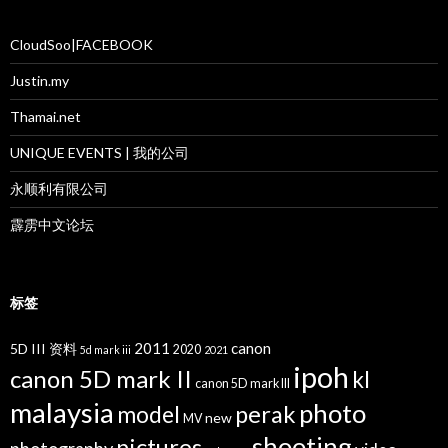
CloudSoo|FACEBOOK
Justin.my
Thamai.net
UNIQUE EVENTS | 我的公司
永顺利有限公司
霹雳中文论坛
标签
2011
canon
5D III 资料
2020
5d mark iii
2021
ipoh
canon 5D mark II
kl
canon 5D mark III
malaysia
photo
perak
model
new
MV
shooting
pictures