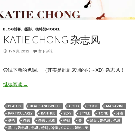
BLOG博客
、
摄影
、
模特兒MODEL
KATIE CHONG 杂志风
19 9 月, 2012
留下评论
尝试下新的色调。 （其实是乱乱来调的啦～XD) 杂志风！
KATIE CHONG 杂志风
继续阅读
→
BEAUTY
BLACK AND WHITE
COLD
COOL
MAGAZINE
PARTICULARLY
RAN HUE
SEXY
STYLE
TONE
冷漠
妖艳
杂志
杂志，风格
特别
美
黑白，跑色调，色调
黑白，跑色调，色调，特别，冷漠，COOL，妖艳，美