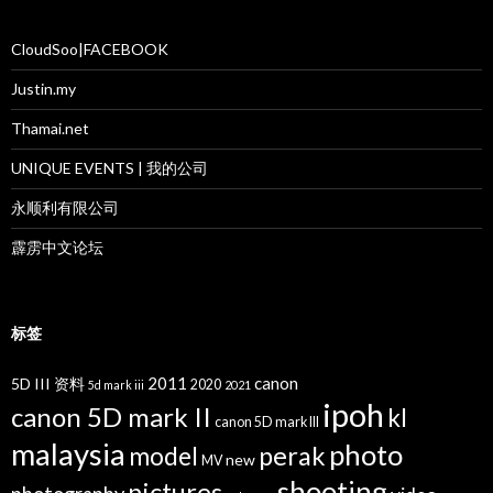
CloudSoo|FACEBOOK
Justin.my
Thamai.net
UNIQUE EVENTS | 我的公司
永顺利有限公司
霹雳中文论坛
标签
2011
canon
5D III 资料
2020
5d mark iii
2021
ipoh
canon 5D mark II
kl
canon 5D mark III
malaysia
photo
perak
model
new
MV
shooting
pictures