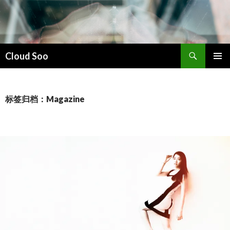
搜
Cloud Soo
索
跳
主菜单
至
正
文
标签归档：Magazine