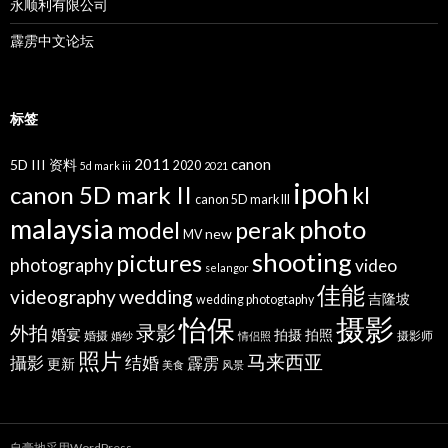
永顺利有限公司
霹雳中文论坛
标签
2011
canon
5D III 资料
2020
5d mark iii
2021
ipoh
canon 5D mark II
kl
canon 5D mark III
malaysia
photo
perak
model
new
MV
shooting
pictures
photography
video
selangor
佳能
wedding
videography
吉隆坡
wedding photogtaphy
摄影
怡保
录影
外拍
婚宴
拍摄
拍照
婚摄
摄影师
婚纱
情侣照
照片
马来西亚
攝影
结婚
霹雳
更新
美食
风景
自豪地采用WordPress