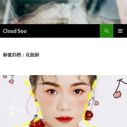
搜
Cloud Soo
索
跳
主菜单
至
正
文
标签归档：化妝師