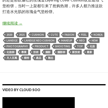
垫粉饼，当时一上架都引来了抢购热潮，许多人都力推这款
打造水光肌的玫瑰金气垫粉饼。
Neo Cushion Matte – LANEIGE Make up shooting
继续阅读
→
2020
2021
CUSHION
CUTE
FASION
FEEL
KOREA
LANEIGE
LANEIGE NEO CUSHION
MAKEUP
NEO
NEW
PHOTOGRAPHY
PRODUCT
SHOOTING
TOP
化妝
化妝師
專業
技術
攝影
攝影師
新技術
最新
月入百萬
模特
產品
雜志
VIDEO BY CLOUD SOO