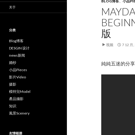
BLOG博客
、
小品PI
关于
MAYD
BEGIN
版
分类
Blog博客
视频
7 12 月,
DESGIN 设计
news新闻
婚纱
純純五迷的分享
小品Pieces
影片Video
摄影
模特兒Model
產品攝影
知识
風景Scenery
友情链接