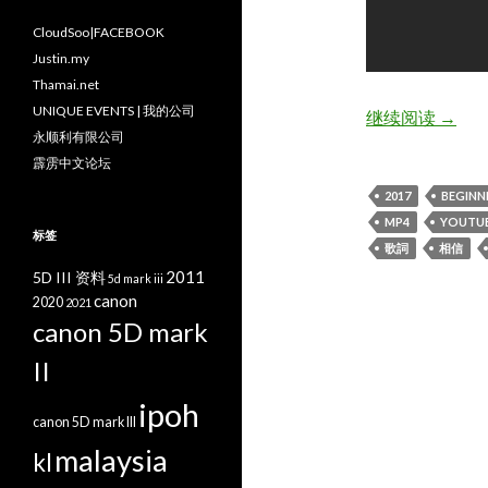
CloudSoo|FACEBOOK
Justin.my
Thamai.net
UNIQUE EVENTS | 我的公司
Mayd
继续阅读
→
永顺利有限公司
霹雳中文论坛
2017
BEGINN
MP4
YOUTU
标签
歌詞
相信
2011
5D III 资料
5d mark iii
canon
2020
2021
canon 5D mark
II
ipoh
canon 5D mark III
malaysia
kl