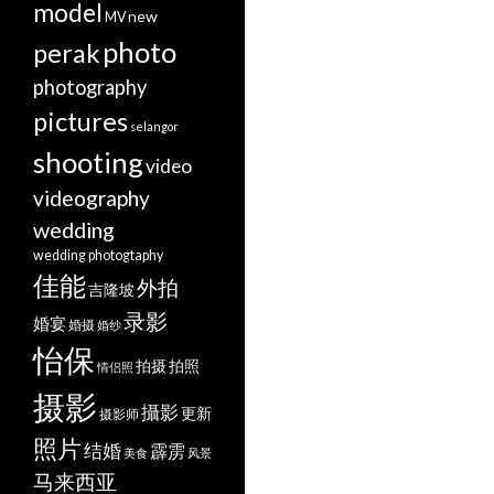
model
new
MV
photo
perak
photography
pictures
selangor
shooting
video
videography
wedding
wedding photogtaphy
佳能
外拍
吉隆坡
录影
婚宴
婚摄
婚纱
怡保
拍摄
拍照
情侣照
摄影
攝影
更新
摄影师
照片
结婚
霹雳
美食
风景
马来西亚