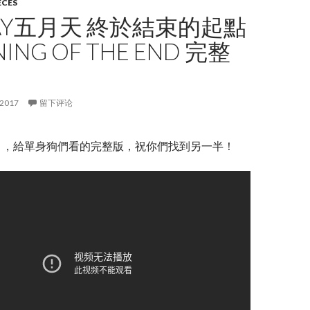
ECES
AY五月天 終於結束的起點
NING OF THE END 完整
 2017
留下评论
 ，給單身狗們看的完整版，祝你們找到另一半！