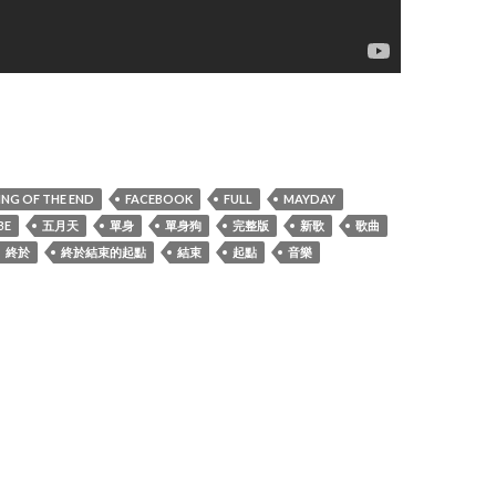
ay五月天 終於結束的起點 Beginning of the End 完整版
ING OF THE END
FACEBOOK
FULL
MAYDAY
BE
五月天
單身
單身狗
完整版
新歌
歌曲
終於
終於結束的起點
結束
起點
音樂