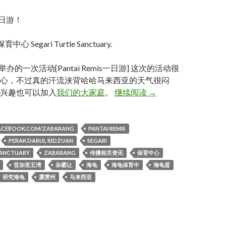
 一日游！
心 Segari Turtle Sanctuary.
] 举办的一次活动[Pantai Remis一日游] 这次的活动很
心，不过真的汗流浃背哈哈马来西亚的天气很闷
Pantai remis 一日游！P
兴趣也可以加入
我们的大家庭
。
继续阅读
→
FACEBOOK.COM/ZABARANG
PANTAI REMIS
PERAK DARUL RIDZUAN
SEGARI
SANCTUARY
ZABARANG
传播相关资讯
保育中心
昔加里五湾
杂霸让
海龟
海龟保育中
海龟蛋
研究海龟
霹雳州
马来西亚