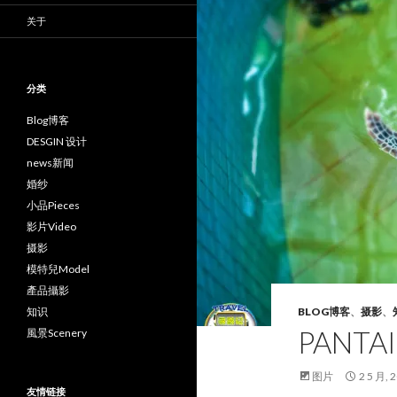
关于
分类
Blog博客
DESGIN 设计
news新闻
婚纱
小品Pieces
影片Video
摄影
模特兒Model
產品攝影
知识
BLOG博客
、
摄影
、
PANTA
風景Scenery
图片
2 5 月, 
友情链接