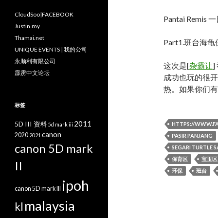
CloudSoo|FACEBOOK
Pantai Remis
Justin.my
Thamai.net
Part1.班台海龟保育中
UNIQUE EVENTS | 我的公司
永顺利有限公司
这次是[
杂霸让
霹雳中文论坛
成功也玩的很开
热。如果你们有
标签
2011
5D III 资料
HTTPS://WWW.
5d mark iii
canon
2020
2021
PASIR PANJANG
canon 5D mark
SEGARI TURTLE 
保育区
宝玉区
II
环保
班台
ipoh
canon 5D mark III
malaysia
kl