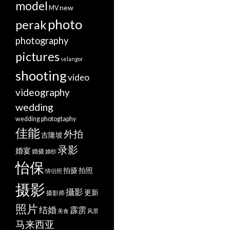
model
new
MV
photo
perak
photography
pictures
selangor
shooting
video
videography
wedding
wedding photogtaphy
佳能
外拍
吉隆坡
录影
婚宴
婚摄
婚纱
怡保
拍摄
拍照
情侣照
摄影
攝影
更新
摄影师
照片
结婚
霹雳
美食
风景
马来西亚