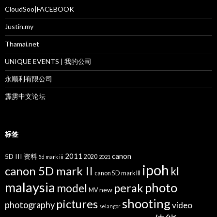
CloudSoo|FACEBOOK
Justin.my
Thamai.net
UNIQUE EVENTS | 我的公司
永顺利有限公司
霹雳中文论坛
标签
2011
canon
5D III 资料
2020
5d mark iii
2021
ipoh
canon 5D mark II
kl
canon 5D mark III
malaysia
photo
perak
model
new
MV
shooting
pictures
photography
video
selangor