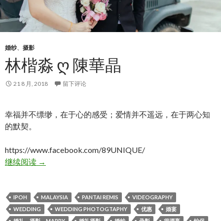
婚纱
、
摄影
林楷淼 Ღ 陳華晶
21 8 月, 2018
留下评论
幸福并不缥缈，在于心的感受；爱情并不遥远，在于两心知
的默契。
https://www.facebook.com/89UNIQUE/
林楷淼 ღ 陳華晶
继续阅读
→
IPOH
MALAYSIA
PANTAI REMIS
VIDEOGRAPHY
WEDDING
WEDDING PHOTOGTAPHY
优惠
婚宴
婚礼，摄影，MARRY
婚礼摄影
婚纱
录影
很漂亮
怡保