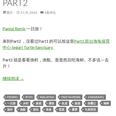
PART2
图片
3 5 月, 2014
2条评论
Pantai Remis
一日游！
来到Part2 ，没看过Part1 的可以按这里
Part1.班台海龟保育
中心 Segari Turtle Sanctuary.
Part2 就是看看渔村，渔船。逛逛然后吃海鲜。不多说～去
片！
PANTAI REMIS 一日游！PART2
继续阅读
→
FISHING
IPOH
MALAYSIA
PANTAI REMIS
ZABARANG
一日游
乡村
参观
捕鱼
收成
旅游
杂霸让
海鲜
渔村
渔船
游玩
美食
逛逛
霹雳
马来西亚