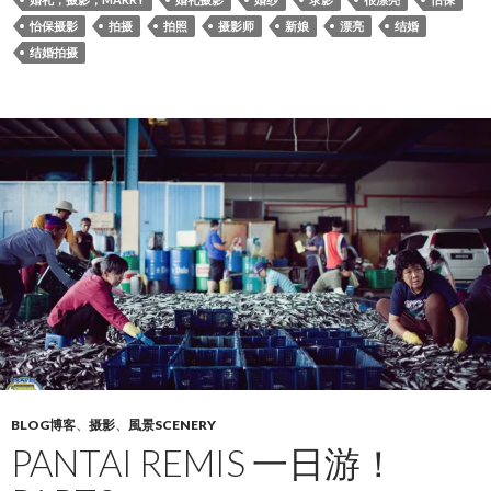
怡保摄影
拍摄
拍照
摄影师
新娘
漂亮
结婚
结婚拍摄
BLOG博客
、
摄影
、
風景SCENERY
PANTAI REMIS 一日游！