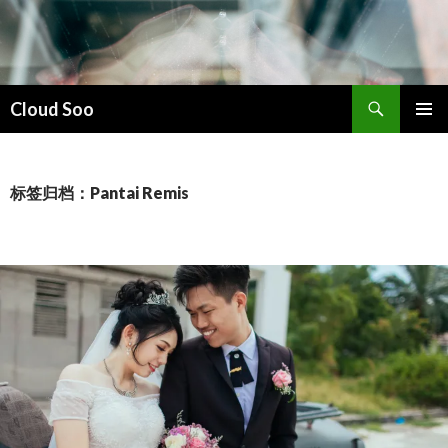
搜
Cloud Soo
索
跳
主菜单
至
正
文
标签归档：Pantai Remis