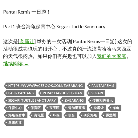
Pantai Remis 一日游！
Part1.班台海龟保育中心 Segari Turtle Sanctuary.
这次是[
杂霸让
] 举办的一次活动[Pantai Remis一日游] 这次的
活动很成功也玩的很开心，不过真的汗流浃背哈哈马来西亚
的天气很闷热。如果你们有兴趣也可以加入
我们的大家庭
。
Pantai remis 一日游！Part1
继续阅读
→
HTTPS://WWW.FACEBOOK.COM/ZABARANG
PANTAI REMIS
PASIR PANJANG
PERAK DARUL RIDZUAN
SEGARI
SEGARI TURTLE SANCTUARY
ZABARANG
传播相关资讯
保育中心
保育区
宝玉区
昔加里五湾
杂霸让
海龟
海龟保育中
海龟蛋
环保
班台
研究海龟
霹雳州
马来西亚