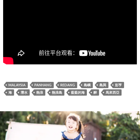
MALAYSIA
PANHANG
REDANG
島嶼
島與
彭亨
海
潛水
熱浪
熱浪島
藍藍的海
醉
馬來西亞