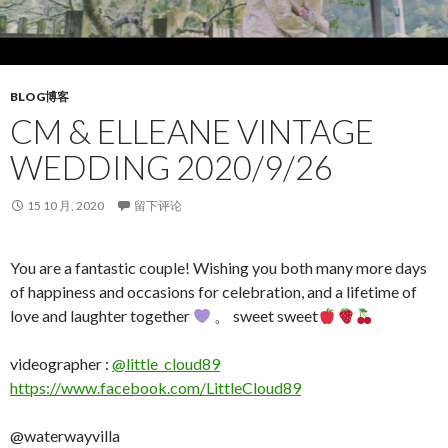
BLOG博客
CM & ELLEANE VINTAGE
WEDDING 2020/9/26
15 10 月, 2020
留下评论
You are a fantastic couple! Wishing you both many more days
of happiness and occasions for celebration, and a lifetime of
love and laughter together
。 sweet sweet
videographer :
@little_cloud89
https://www.facebook.com/LittleCloud89
@waterwayvilla