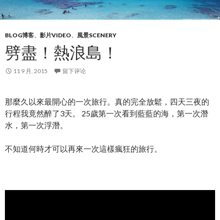
BLOG博客
、
影片VIDEO
、
風景SCENERY
劈盡！熱浪島！
11 9 月, 2015
留下评论
那麼久以來最開心的一次旅行。真的完全放鬆，四天三夜的
行程我竟然醉了3天。 25歲第一次看到藍藍的海，第一次潛
水，第一次浮潛。
不知道何時才可以再來一次這樣瘋狂的旅行。