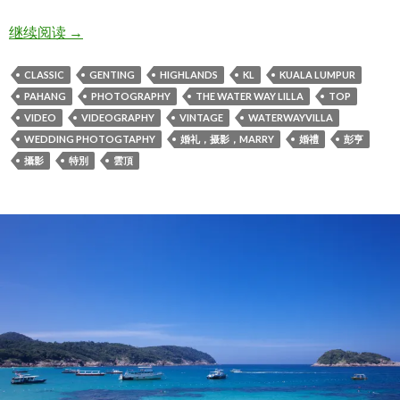
CM & ELLEANE vintage WEDDING 2020/9/26
继续阅读
→
CLASSIC
GENTING
HIGHLANDS
KL
KUALA LUMPUR
PAHANG
PHOTOGRAPHY
THE WATER WAY LILLA
TOP
VIDEO
VIDEOGRAPHY
VINTAGE
WATERWAYVILLA
WEDDING PHOTOGTAPHY
婚礼，摄影，MARRY
婚禮
彭亨
攝影
特別
雲頂