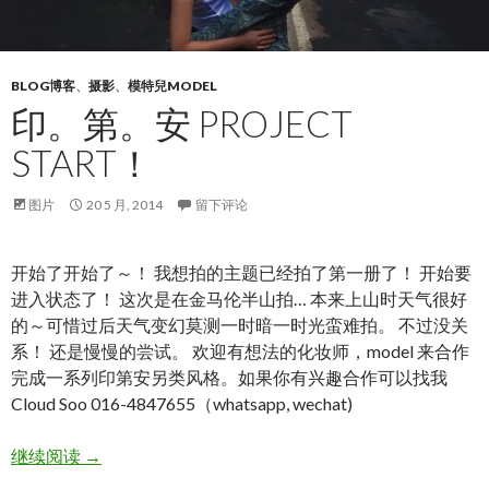
BLOG博客
、
摄影
、
模特兒MODEL
印。第。安 PROJECT
START！
图片
20 5 月, 2014
留下评论
开始了开始了～！ 我想拍的主题已经拍了第一册了！ 开始要
进入状态了！ 这次是在金马伦半山拍… 本来上山时天气很好
的～可惜过后天气变幻莫测一时暗一时光蛮难拍。 不过没关
系！ 还是慢慢的尝试。 欢迎有想法的化妆师，model 来合作
完成一系列印第安另类风格。如果你有兴趣合作可以找我
Cloud Soo 016-4847655（whatsapp, wechat)
印。第。安 Project Start！
继续阅读
→