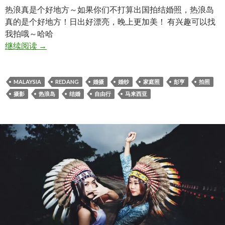
热浪真是个好地方～如果你们不打算出国拍结婚照，热浪岛
真的是个好地方！日出好漂亮，晚上更加美！ 有兴趣可以找
我拍哦～哈哈
热浪岛 Redang 之 家庭照。
继续阅读
→
MALAYSIA
REDANG
婚摄
婚纱
家庭照
彭亨
拍照
摄影
热浪岛
结婚
自由行
马来西亚