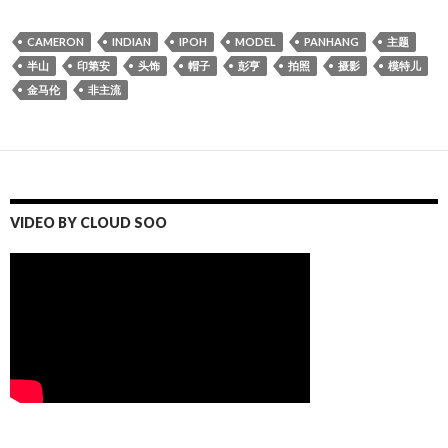
CAMERON
INDIAN
IPOH
MODEL
PANHANG
主题
半山
印第安
头饰
帽子
彭亨
拍照
摄影
模特儿
金马伦
非主流
VIDEO BY CLOUD SOO