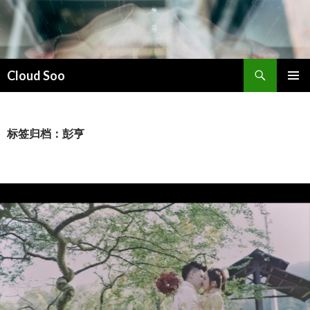
搜
Cloud Soo
索
跳
主菜单
至
正
文
标签归档：彭亨