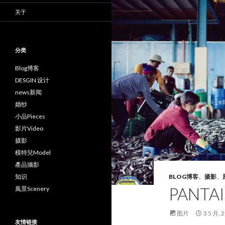
关于
分类
Blog博客
DESGIN 设计
news新闻
婚纱
小品Pieces
影片Video
摄影
模特兒Model
產品攝影
知识
BLOG博客
、
摄影
、
PANTA
風景Scenery
图片
3 5 月, 
友情链接