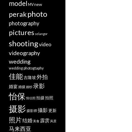
model
new
MV
photo
perak
photography
pictures
selangor
shooting
video
videography
wedding
wedding photogtaphy
佳能
外拍
吉隆坡
录影
婚宴
婚摄
婚纱
怡保
拍摄
拍照
情侣照
摄影
攝影
更新
摄影师
照片
结婚
霹雳
美食
风景
马来西亚