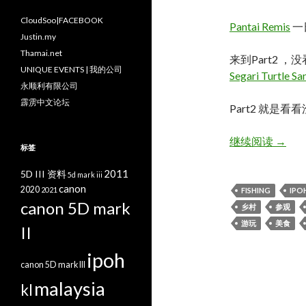
CloudSoo|FACEBOOK
Pantai Remis
一
Justin.my
Thamai.net
来到Part2 ，
UNIQUE EVENTS | 我的公司
Segari Turtle Sa
永顺利有限公司
霹雳中文论坛
Part2 就
PANT
继续阅读
→
标签
2011
5D III 资料
5d mark iii
canon
2020
2021
FISHING
IPO
canon 5D mark
乡村
参观
游玩
美食
II
ipoh
canon 5D mark III
malaysia
kl