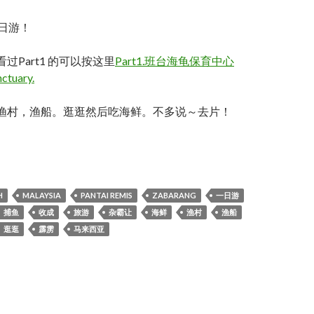
日游！
没看过Part1 的可以按这里
Part1.班台海龟保育中心
nctuary.
是看看渔村，渔船。逛逛然后吃海鲜。不多说～去片！
AI REMIS 一日游！PART2
H
MALAYSIA
PANTAI REMIS
ZABARANG
一日游
捕鱼
收成
旅游
杂霸让
海鲜
渔村
渔船
逛逛
霹雳
马来西亚