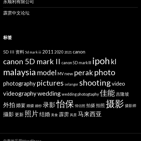
永顺利有限公司
霹雳中文论坛
标签
2011
canon
5D III 资料
2020
5d mark iii
2021
ipoh
canon 5D mark II
kl
canon 5D mark III
malaysia
photo
perak
model
new
MV
shooting
pictures
photography
video
selangor
佳能
wedding
videography
吉隆坡
wedding photogtaphy
摄影
怡保
录影
外拍
婚宴
拍摄
拍照
婚摄
摄影师
婚纱
情侣照
照片
马来西亚
攝影
结婚
霹雳
更新
美食
风景
自豪地采用WordPress