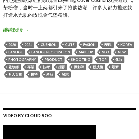
垫粉饼，当时一上架都引来了抢购热潮，许多人都力推这款
打造水光肌的玫瑰金气垫粉饼。
Neo Cushion Matte – LANEIGE Make up shooting
继续阅读
→
2020
2021
CUSHION
CUTE
FASION
FEEL
KOREA
LANEIGE
LANEIGE NEO CUSHION
MAKEUP
NEO
NEW
PHOTOGRAPHY
PRODUCT
SHOOTING
TOP
化妝
化妝師
專業
技術
攝影
攝影師
新技術
最新
月入百萬
模特
產品
雜志
VIDEO BY CLOUD SOO