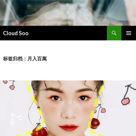
搜
Cloud Soo
索
跳
主菜单
至
正
文
标签归档：月入百萬