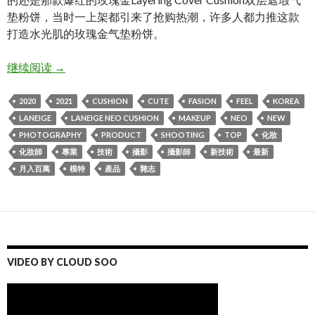
垫粉饼，当时一上架都引来了抢购热潮，许多人都力推这款
打造水光肌的玫瑰金气垫粉饼。
Neo Cushion Matte – LANEIGE Make up shooting
继续阅读
→
2020
2021
CUSHION
CUTE
FASION
FEEL
KOREA
LANEIGE
LANEIGE NEO CUSHION
MAKEUP
NEO
NEW
PHOTOGRAPHY
PRODUCT
SHOOTING
TOP
化妝
化妝師
專業
技術
攝影
攝影師
新技術
最新
月入百萬
模特
產品
雜志
VIDEO BY CLOUD SOO