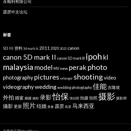
永顺利有限公司
霹雳中文论坛
标签
2011
canon
5D III 资料
2020
5d mark iii
2021
ipoh
canon 5D mark II
kl
canon 5D mark III
malaysia
photo
perak
model
new
MV
shooting
pictures
photography
video
selangor
佳能
wedding
videography
吉隆坡
wedding photogtaphy
摄影
怡保
录影
外拍
婚宴
拍摄
拍照
婚摄
摄影师
婚纱
情侣照
照片
马来西亚
攝影
结婚
霹雳
更新
美食
风景
自豪地采用WordPress