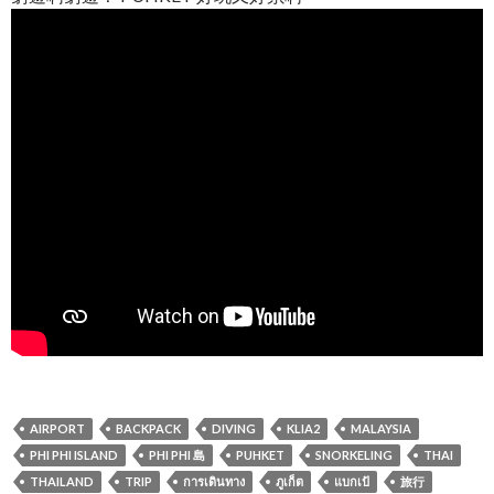
AIRPORT
BACKPACK
DIVING
KLIA2
MALAYSIA
PHI PHI ISLAND
PHI PHI 島
PUHKET
SNORKELING
THAI
THAILAND
TRIP
การเดินทาง
ภูเก็ต
แบกเป้
旅行