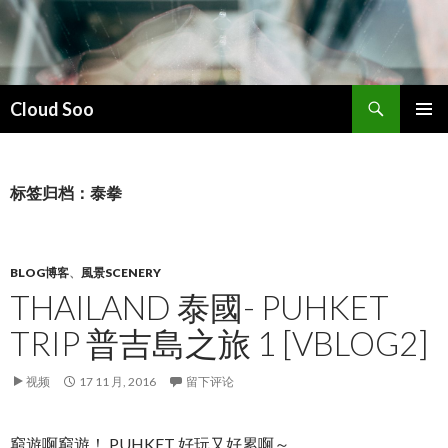
搜
Cloud Soo
索
跳
主菜单
至
正
文
标签归档：泰拳
BLOG博客
、
風景SCENERY
THAILAND 泰國- PUHKET
TRIP 普吉島之旅 1 [VBLOG2]
视频
17 11 月, 2016
留下评论
窮遊啊窮遊！ PUHKET 好玩又好累啊～