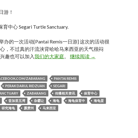
 一日游！
心 Segari Turtle Sanctuary.
] 举办的一次活动[Pantai Remis一日游] 这次的活动很
心，不过真的汗流浃背哈哈马来西亚的天气很闷
Pantai remis 一日游！P
兴趣也可以加入
我们的大家庭
。
继续阅读
→
FACEBOOK.COM/ZABARANG
PANTAI REMIS
PERAK DARUL RIDZUAN
SEGARI
SANCTUARY
ZABARANG
传播相关资讯
保育中心
昔加里五湾
杂霸让
海龟
海龟保育中
海龟蛋
研究海龟
霹雳州
马来西亚