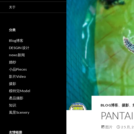
关于
分类
Blog博客
DESGIN 设计
news新闻
婚纱
小品Pieces
影片Video
摄影
模特兒Model
產品攝影
知识
BLOG博客
、
摄影
、
PANTA
風景Scenery
图片
2 5 月, 
友情链接