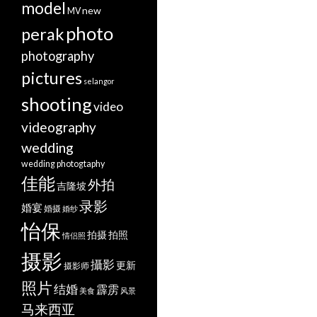
model
new
MV
photo
perak
photography
pictures
selangor
shooting
video
videography
wedding
wedding photogtaphy
佳能
外拍
吉隆坡
录影
婚宴
婚摄
婚纱
怡保
拍摄
拍照
情侣照
摄影
攝影
更新
摄影师
照片
结婚
霹雳
美食
风景
马来西亚