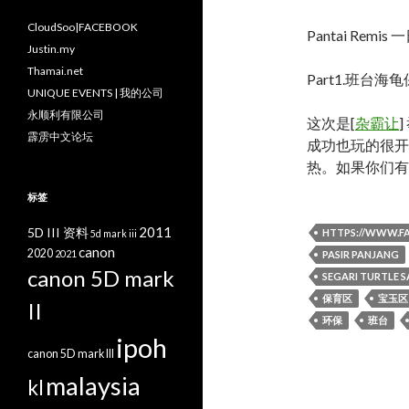
CloudSoo|FACEBOOK
Pantai Remis
Justin.my
Thamai.net
Part1.班台海龟保育中
UNIQUE EVENTS | 我的公司
永顺利有限公司
这次是[
杂霸让
霹雳中文论坛
成功也玩的很开
热。如果你们有
标签
2011
5D III 资料
HTTPS://WWW.
5d mark iii
canon
2020
2021
PASIR PANJANG
canon 5D mark
SEGARI TURTLE 
保育区
宝玉区
II
环保
班台
ipoh
canon 5D mark III
malaysia
kl