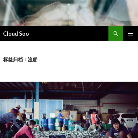
搜
Cloud Soo
索
跳
主菜单
至
正
文
标签归档：渔船