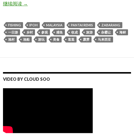
PANTAI REMIS 一日游！PART2
继续阅读
→
FISHING
IPOH
MALAYSIA
PANTAI REMIS
ZABARANG
一日游
乡村
参观
捕鱼
收成
旅游
杂霸让
海鲜
渔村
渔船
游玩
美食
逛逛
霹雳
马来西亚
VIDEO BY CLOUD SOO