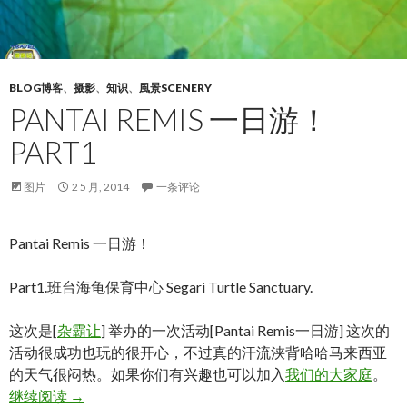
BLOG博客
、
摄影
、
知识
、
風景SCENERY
PANTAI REMIS 一日游！
PART1
图片
2 5 月, 2014
一条评论
Pantai Remis 一日游！
Part1.班台海龟保育中心 Segari Turtle Sanctuary.
这次是[
杂霸让
] 举办的一次活动[Pantai Remis一日游] 这次的
活动很成功也玩的很开心，不过真的汗流浃背哈哈马来西亚
的天气很闷热。如果你们有兴趣也可以加入
我们的大家庭
。
Pantai remis 一日游！Part1
继续阅读
→