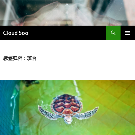
搜
Cloud Soo
索
跳
主菜单
至
正
文
标签归档：班台