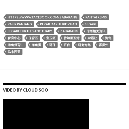
HTTPS://WWW.FACEBOOK.COM/ZABARANG
PANTAI REMIS
PASIR PANJANG
PERAK DARUL RIDZUAN
SEGARI
SEGARI TURTLE SANCTUARY
ZABARANG
传播相关资讯
保育中心
保育区
宝玉区
昔加里五湾
杂霸让
海龟
海龟保育中
海龟蛋
环保
班台
研究海龟
霹雳州
马来西亚
VIDEO BY CLOUD SOO