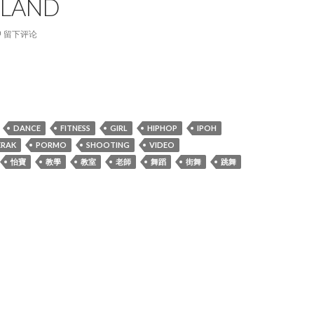
LAND
留下评论
 Woman – Ariana Grande / MagSonics Remix / DanceLand
DANCE
FITNESS
GIRL
HIPHOP
IPOH
ERAK
PORMO
SHOOTING
VIDEO
怡寶
教學
教室
老師
舞蹈
街舞
跳舞