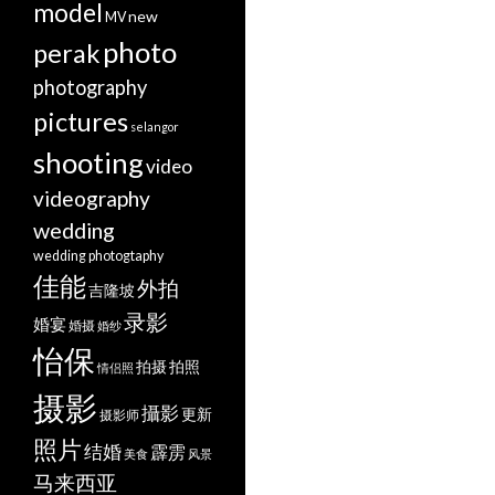
model
new
MV
photo
perak
photography
pictures
selangor
shooting
video
videography
wedding
wedding photogtaphy
佳能
外拍
吉隆坡
录影
婚宴
婚摄
婚纱
怡保
拍摄
拍照
情侣照
摄影
攝影
更新
摄影师
照片
结婚
霹雳
美食
风景
马来西亚