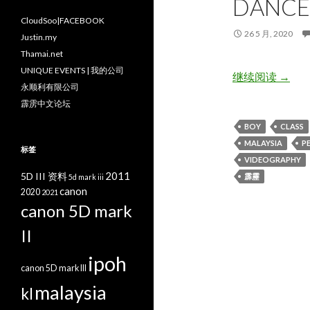
DANCE
CloudSoo|FACEBOOK
26 5 月, 2020
Justin.my
Thamai.net
UNIQUE EVENTS | 我的公司
God Is
继续阅读
→
永顺利有限公司
霹雳中文论坛
BOY
CLASS
MALAYSIA
P
标签
VIDEOGRAPHY
2011
5D III 资料
霹靂
5d mark iii
canon
2020
2021
canon 5D mark
II
ipoh
canon 5D mark III
malaysia
kl