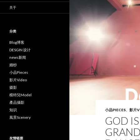
关于
分类
Blog博客
DESGIN 设计
news新闻
婚纱
小品Pieces
影片Video
摄影
模特兒Model
產品攝影
知识
小品PIECES
、
影片V
GOD I
風景Scenery
GRANDE
友情链接