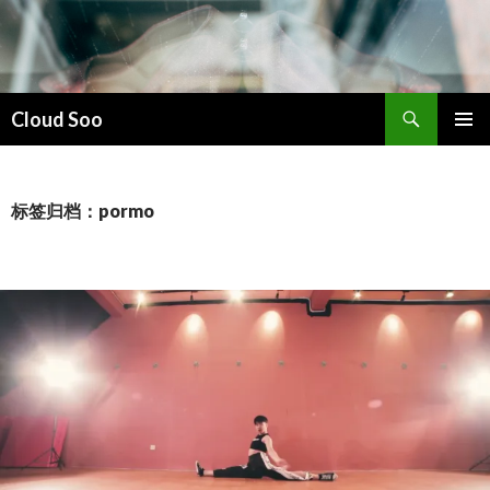
搜
Cloud Soo
索
跳
主菜单
至
正
文
标签归档：pormo