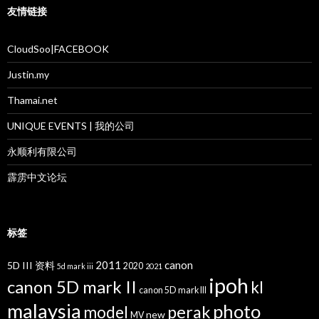
友情链接
CloudSoo|FACEBOOK
Justin.my
Thamai.net
UNIQUE EVENTS | 我的公司
永顺利有限公司
霹雳中文论坛
标签
2011
canon
5D III 资料
2020
5d mark iii
2021
ipoh
canon 5D mark II
kl
canon 5D mark III
malaysia
photo
perak
model
new
MV