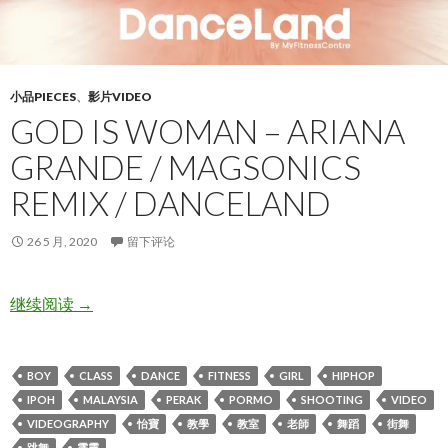
小品PIECES
、
影片VIDEO
GOD IS WOMAN – ARIANA
GRANDE / MAGSONICS
REMIX / DANCELAND
26 5 月, 2020
留下评论
God Is Woman – Ariana Grande / MagSonics Remix / 
继续阅读
→
BOY
CLASS
DANCE
FITNESS
GIRL
HIPHOP
IPOH
MALAYSIA
PERAK
PORMO
SHOOTING
VIDEO
VIDEOGRAPHY
怡寶
教學
教室
老師
舞蹈
街舞
跳舞
霹靂