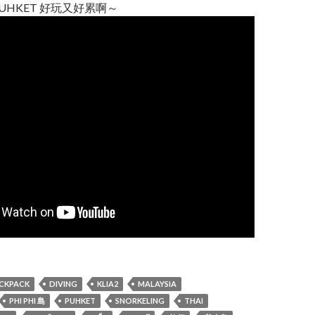
UHKET 好玩又好累啊～
CKPACK
DIVING
KLIA2
MALAYSIA
PHI PHI 島
PUHKET
SNORKELING
THAI