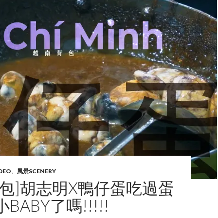
DEO
、
風景SCENERY
背包]胡志明X鴨仔蛋吃過蛋
ABY了嗎!!!!!