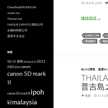
10 4 月, 2019
CloudSoo|FACEBOOK
Justin.my
[越南
继续阅读
→
Thamai.net
UNIQUE EVENTS | 我的公司
永顺利有限公司
GARD CAR
V
霹雳中文论坛
背包旅行
胡志
标签
2011
5D III 资料
5d mark iii
canon
2020
2021
BLOG博客
、
風景SC
canon 5D mark
THAIL
II
普吉島之旅
ipoh
canon 5D mark III
视频
17 11 月
malaysia
kl