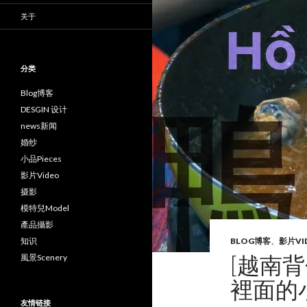
关于
分类
Blog博客
DESGIN 设计
news新闻
婚纱
小品Pieces
影片Video
摄影
模特兒Model
產品攝影
知识
BLOG博客
、
影片VI
[越南
風景Scenery
裡面的小B
友情链接