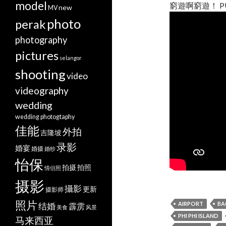
model
窮遊啊窮遊！ P
new
MV
photo
perak
photography
pictures
selangor
shooting
video
videography
wedding
wedding photogtaphy
佳能
外拍
吉隆坡
录影
婚宴
婚摄
婚纱
怡保
拍摄
拍照
情侣照
摄影
攝影
更新
摄影师
照片
AIRPORT
BA
结婚
霹雳
美食
风景
PHI PHI ISLAND
马来西亚