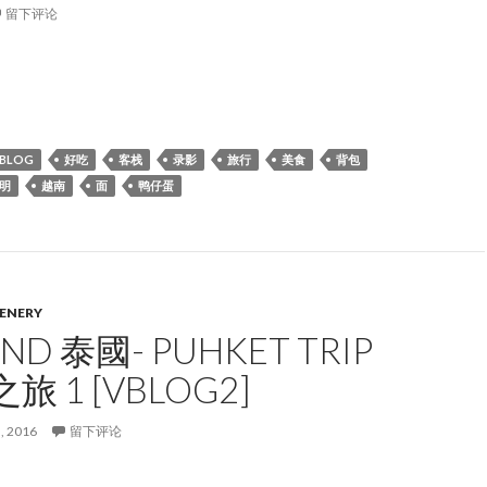
留下评论
背包]胡志明x鴨仔蛋吃過蛋裡面的小baby了嗎!!!!!
BLOG
好吃
客栈
录影
旅行
美食
背包
明
越南
面
鸭仔蛋
ENERY
AND 泰國- PUHKET TRIP
 1 [VBLOG2]
, 2016
留下评论