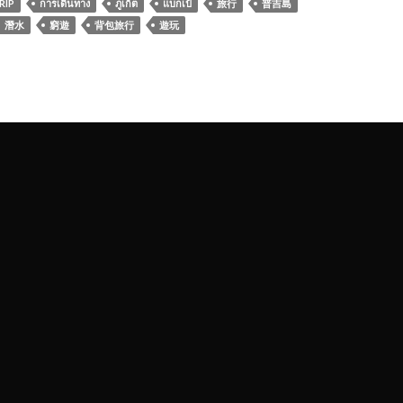
RIP
การเดินทาง
ภูเก็ต
แบกเป้
旅行
普吉島
潛水
窮遊
背包旅行
遊玩