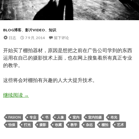
BLOG博客
、
影片VIDEO
、
知识
日志
7 9 月, 2014
留下评论
开始买了棚拍器材，原因是想把之前在广告公司学到的东西
运用在自己的摄影技术上面，也在网上搜集着所有真正专业
的教学。
这些将会对棚拍有兴趣的人大大提升技术。
棚拍布光人像摄影。值得收藏
继续阅读
→
FASION
专业
书
人像
室内
室内拍摄
布光
怡保
打光
摄影
收藏
教学
杂志
棚拍
艺术