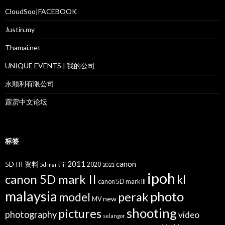
CloudSoo|FACEBOOK
Justin.my
Thamai.net
UNIQUE EVENTS | 我的公司
永顺利有限公司
霹雳中文论坛
标签
2011
canon
5D III 资料
2020
5d mark iii
2021
ipoh
canon 5D mark II
kl
canon 5D mark III
malaysia
photo
perak
model
new
MV
shooting
pictures
photography
video
selangor