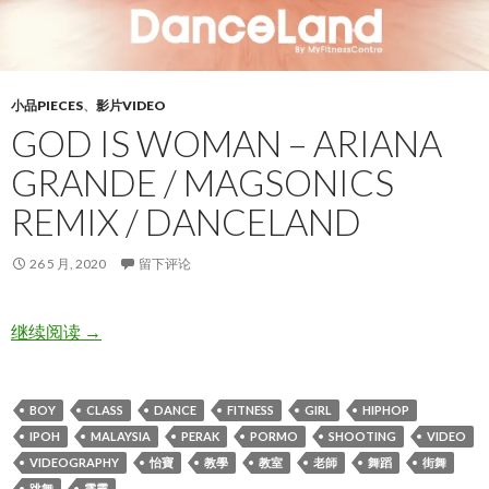
小品PIECES
、
影片VIDEO
GOD IS WOMAN – ARIANA
GRANDE / MAGSONICS
REMIX / DANCELAND
26 5 月, 2020
留下评论
God Is Woman – Ariana Grande / MagSonics Remix / 
继续阅读
→
BOY
CLASS
DANCE
FITNESS
GIRL
HIPHOP
IPOH
MALAYSIA
PERAK
PORMO
SHOOTING
VIDEO
VIDEOGRAPHY
怡寶
教學
教室
老師
舞蹈
街舞
跳舞
霹靂