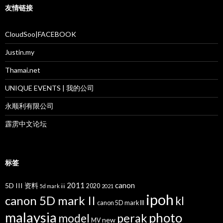
友情链接
CloudSoo|FACEBOOK
Justin.my
Thamai.net
UNIQUE EVENTS | 我的公司
永顺利有限公司
霹雳中文论坛
标签
2011
canon
5D III 资料
2020
5d mark iii
2021
ipoh
canon 5D mark II
kl
canon 5D mark III
malaysia
photo
perak
model
new
MV