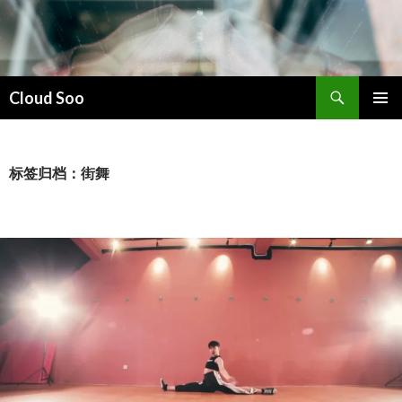
搜
Cloud Soo
索
跳
主菜单
至
正
文
标签归档：街舞