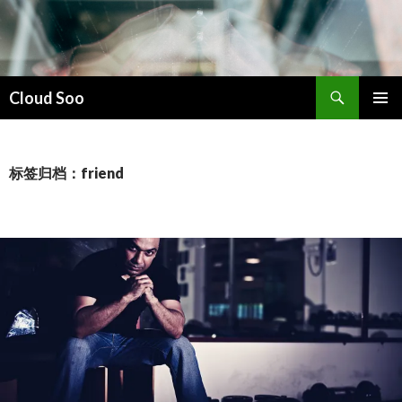
搜
Cloud Soo
索
跳
主菜单
至
正
文
标签归档：friend