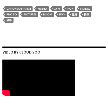
CANON 5D MARK II
FRIEND
GYM
IPOH
MODEL
PHOTO
PICTURES
ROOM
SEXY
健身
怡保
摄影
VIDEO BY CLOUD SOO