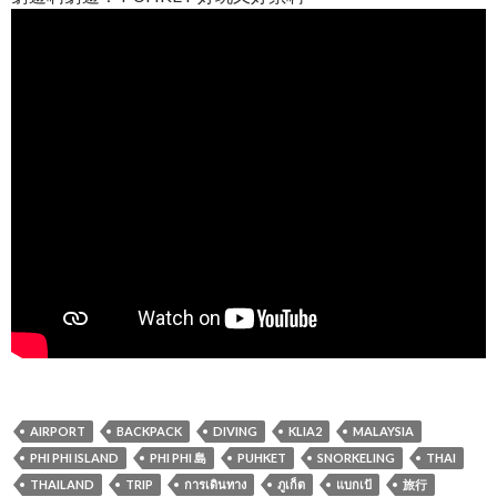
AIRPORT
BACKPACK
DIVING
KLIA2
MALAYSIA
PHI PHI ISLAND
PHI PHI 島
PUHKET
SNORKELING
THAI
THAILAND
TRIP
การเดินทาง
ภูเก็ต
แบกเป้
旅行