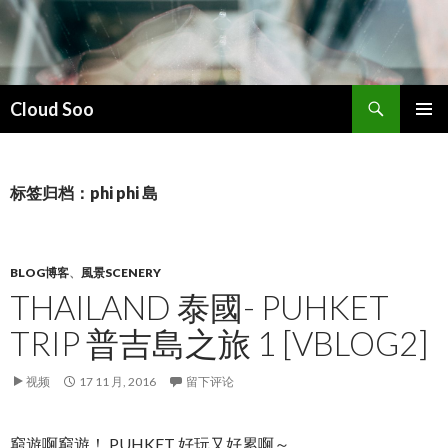
搜
Cloud Soo
索
跳
主菜单
至
正
文
标签归档：phi phi 島
BLOG博客
、
風景SCENERY
THAILAND 泰國- PUHKET
TRIP 普吉島之旅 1 [VBLOG2]
视频
17 11 月, 2016
留下评论
窮遊啊窮遊！ PUHKET 好玩又好累啊～