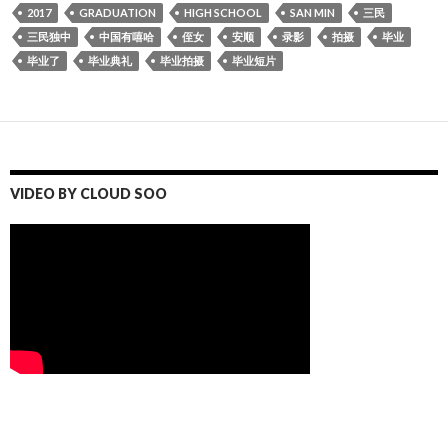
2017
GRADUATION
HIGH SCHOOL
SAN MIN
三民
三民独中
中国有嘻哈
侄女
安顺
录影
拍摄
毕业
毕业了
毕业典礼
毕业拍摄
毕业短片
VIDEO BY CLOUD SOO