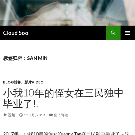
搜
Cloud Soo
索
跳
主菜单
至
正
文
标签归档：SAN MIN
BLOG博客
、
影片VIDEO
小我10年的侄女在三民独中
毕业了!!
视频
11 3 月, 2018
留下评论
2017年，小我10年的侄女Xuanny Tan在三民独中毕业了～这